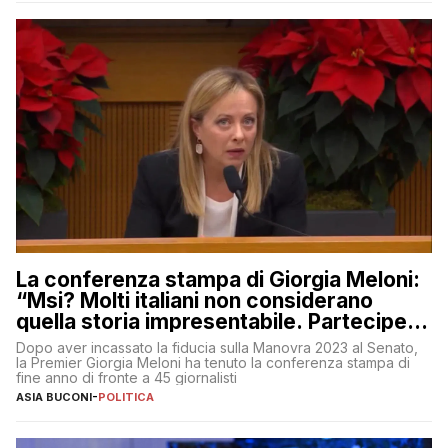
La conferenza stampa di Giorgia Meloni:
“Msi? Molti italiani non considerano
quella storia impresentabile. Parteciperò
al 25 aprile”
Dopo aver incassato la fiducia sulla Manovra 2023 al Senato,
la Premier Giorgia Meloni ha tenuto la conferenza stampa di
fine anno di fronte a 45 giornalisti
ASIA BUCONI
-
POLITICA