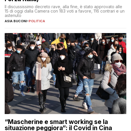
Il discussissimo decreto rave, alla fine, è stato approvato alle
15 di oggi dalla Camera con 183 voti a favore, 116 contrari e un
astenuto
ASIA BUCONI
-
POLITICA
“Mascherine e smart working se la
situazione peggiora”: il Covid in Cina