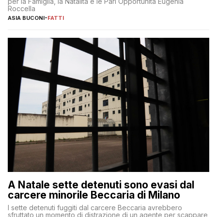
per la Famiglia, la Natalità e le Pari Opportunità Eugenia
Roccella
ASIA BUCONI
-
FATTI
A Natale sette detenuti sono evasi dal
carcere minorile Beccaria di Milano
I sette detenuti fuggiti dal carcere Beccaria avrebbero
sfruttato un momento di distrazione di un agente per scappare