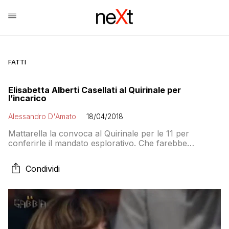
FATTI
Elisabetta Alberti Casellati al Quirinale per
l’incarico
Alessandro D'Amato
18/04/2018
Mattarella la convoca al Quirinale per le 11 per
conferirle il mandato esplorativo. Che farebbe
guadagnare tempo alle forze politiche passando le
urne in Molise e Friuli. Per poi cominciare a fare sul
Condividi
serio