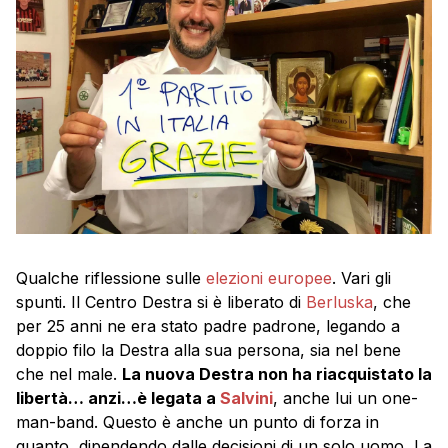
Qualche riflessione sulle
elezioni europee
. Vari gli
spunti. Il Centro Destra si è liberato di
Berluska
, che
per 25 anni ne era stato padre padrone, legando a
doppio filo la Destra alla sua persona, sia nel bene
che nel male.
La nuova Destra non ha riacquistato la
libertà… anzi…è legata a
Salvini
, anche lui un one-
man-band. Questo è anche un punto di forza in
quanto, dipendendo dalle decisioni di un solo uomo, La