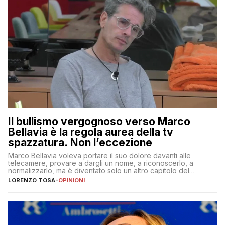
Il bullismo vergognoso verso Marco
Bellavia è la regola aurea della tv
spazzatura. Non l’eccezione
Marco Bellavia voleva portare il suo dolore davanti alle
telecamere, provare a dargli un nome, a riconoscerlo, a
normalizzarlo, ma è diventato solo un altro capitolo del
copione
LORENZO TOSA
-
OPINIONI