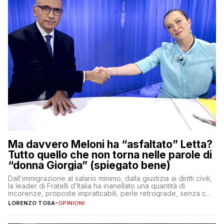
Ma davvero Meloni ha “asfaltato” Letta?
Tutto quello che non torna nelle parole di
“donna Giorgia” (spiegato bene)
Dall’immigrazione al salario minimo, dalla giustizia ai diritti civili,
la leader di Fratelli d’Italia ha inanellato una quantità di
incorenze, proposte impraticabili, perle retrograde, senza che
nessuno – a destra come a sinistra – glielo abbia fatto notare
LORENZO TOSA
-
OPINIONI