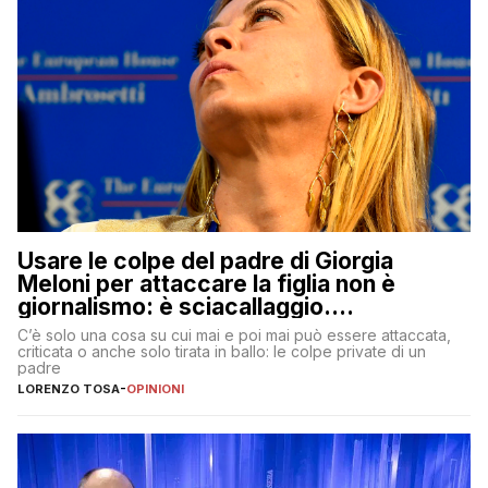
Usare le colpe del padre di Giorgia
Meloni per attaccare la figlia non è
giornalismo: è sciacallaggio.
Dimostriamo di essere diversi
C’è solo una cosa su cui mai e poi mai può essere attaccata,
criticata o anche solo tirata in ballo: le colpe private di un
padre
LORENZO TOSA
-
OPINIONI