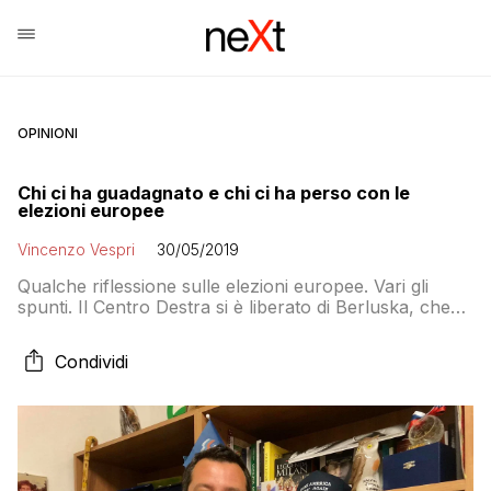
OPINIONI
Chi ci ha guadagnato e chi ci ha perso con le
elezioni europee
Vincenzo Vespri
30/05/2019
Qualche riflessione sulle elezioni europee. Vari gli
spunti. Il Centro Destra si è liberato di Berluska, che
per 25 anni ne era stato padre padrone, legando a
doppio filo la Destra alla sua persona, sia nel bene
Condividi
che nel male. La nuova Destra non ha riacquistato la
libertà… anzi…è legata a Salvini, anche lui un […]