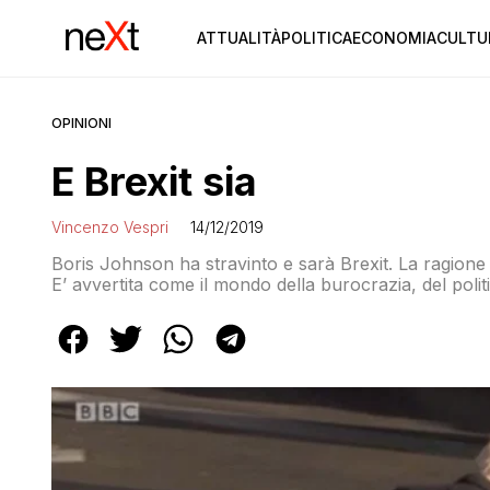
ATTUALITÀ
POLITICA
ECONOMIA
CULTU
OPINIONI
E Brexit sia
Vincenzo Vespri
14/12/2019
Boris Johnson ha stravinto e sarà Brexit. La ragione d
E’ avvertita come il mondo della burocrazia, del polit
cetrioli al fatto che non si può più produrre mozzar