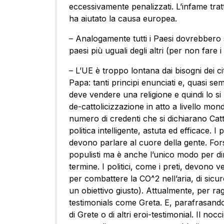
eccessivamente penalizzati. L’infame trat
ha aiutato la causa europea.
– Analogamente tutti i Paesi dovrebbero s
paesi più uguali degli altri (per non fare
– L’UE è troppo lontana dai bisogni dei cit
Papa: tanti principi enunciati e, quasi s
deve vendere una religione e quindi lo si
de-cattolicizzazione in atto a livello mond
numero di credenti che si dichiarano Cat
politica intelligente, astuta ed efficace. I 
devono parlare al cuore della gente. For
populisti ma è anche l’unico modo per dir
termine. I politici, come i preti, devono
per combattere la CO^2 nell’aria, di sic
un obiettivo giusto). Attualmente, per ra
testimonials come Greta. E, parafrasand
di Grete o di altri eroi-testimonial. Il no