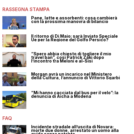
RASSEGNA STAMPA
Pane, latte e assorbenti: cosa cambierà
con la prossima manovra di bilancio
Il ritorno di Di Maio: sarà Inviato Speciale
Ue per la Regione del Golfo Persico?
“Spero abbia chiesto di togliere il mio
travel ban”, così Patrick Zaki dopo
l’incontro tra Meloni e al-Sisi
Morgan avrà un incarico nel Ministero
della Cultura, l’annuncio di Vittorio Sgarbi
“Mi hanno cacciata dal bus per il velo”: la
denuncia di Aicha a Modena
FAQ
Incidente stradale all’uscita di Novara:
morte due donne, arrestato un uomo alla
guida senza patente