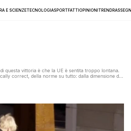
RA E SCIENZE
TECNOLOGIA
SPORT
FATTI
OPINIONI
TREND
RASSEGN
i questa vittoria è che la UE è sentita troppo lontana.
ically correct, della norme su tutto: dalla dimensione dei
elle e formaggio di fossa perché le procedure non […]