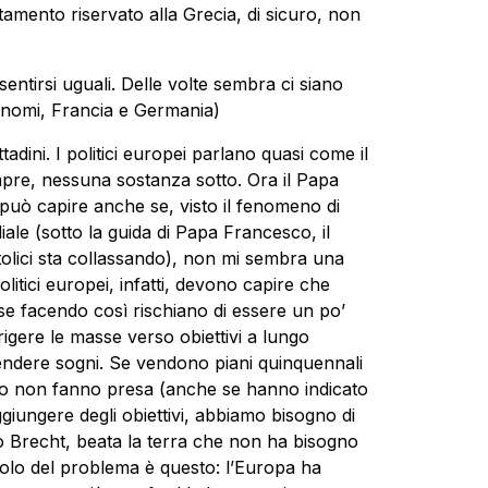
tamento riservato alla Grecia, di sicuro, non
entirsi uguali. Delle volte sembra ci siano
 i nomi, Francia e Germania)
tadini. I politici europei parlano quasi come il
empre, nessuna sostanza sotto. Ora il Papa
 può capire anche se, visto il fenomeno di
iale (sotto la guida di Papa Francesco, il
tolici sta collassando), non mi sembra una
politici europei, infatti, devono capire che
se facendo così rischiano di essere un po’
igere le masse verso obiettivi a lungo
 vendere sogni. Se vendono piani quinquennali
uro non fanno presa (anche se hanno indicato
ggiungere degli obiettivi, abbiamo bisogno di
o Brecht, beata la terra che non ha bisogno
cciolo del problema è questo: l’Europa ha