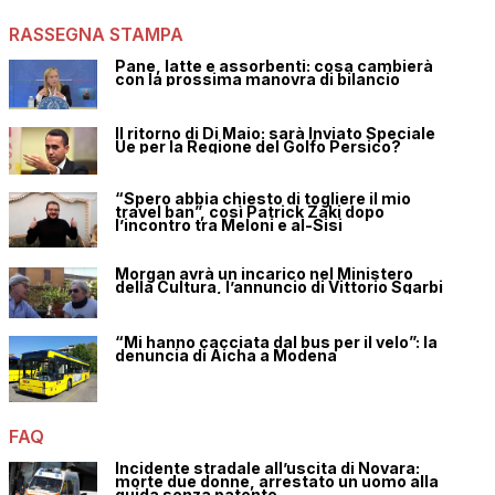
RASSEGNA STAMPA
Pane, latte e assorbenti: cosa cambierà
con la prossima manovra di bilancio
Il ritorno di Di Maio: sarà Inviato Speciale
Ue per la Regione del Golfo Persico?
“Spero abbia chiesto di togliere il mio
travel ban”, così Patrick Zaki dopo
l’incontro tra Meloni e al-Sisi
Morgan avrà un incarico nel Ministero
della Cultura, l’annuncio di Vittorio Sgarbi
“Mi hanno cacciata dal bus per il velo”: la
denuncia di Aicha a Modena
FAQ
Incidente stradale all’uscita di Novara:
morte due donne, arrestato un uomo alla
guida senza patente