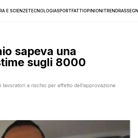
RA E SCIENZE
TECNOLOGIA
SPORT
FATTI
OPINIONI
TREND
RASSEGN
Maio sapeva una
stime sugli 8000
n i lavoratori a rischio per effetto dell’approvazione