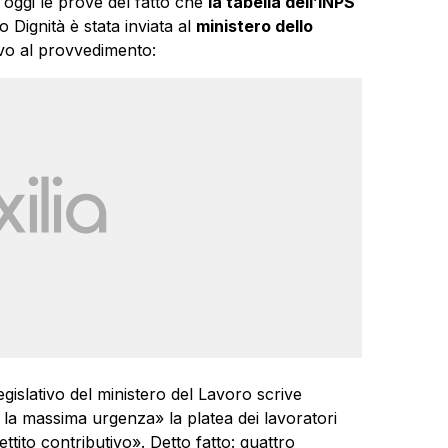
oggi le prove del fatto che
la tabella dell’INPS
o Dignità è stata inviata al
ministero dello
ivo al provvedimento:
 legislativo del ministero del Lavoro scrive
 la massima urgenza» la platea dei lavoratori
gettito contributivo». Detto fatto: quattro