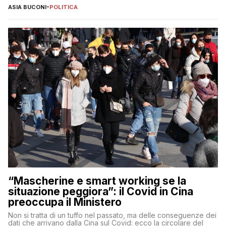
ASIA BUCONI
-
POLITICA
“Mascherine e smart working se la
situazione peggiora”: il Covid in Cina
preoccupa il Ministero
Non si tratta di un tuffo nel passato, ma delle conseguenze dei
dati che arrivano dalla Cina sul Covid: ecco la circolare del