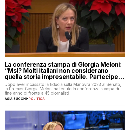
La conferenza stampa di Giorgia Meloni:
“Msi? Molti italiani non considerano
quella storia impresentabile. Parteciperò
al 25 aprile”
Dopo aver incassato la fiducia sulla Manovra 2023 al Senato,
la Premier Giorgia Meloni ha tenuto la conferenza stampa di
fine anno di fronte a 45 giornalisti
ASIA BUCONI
-
POLITICA