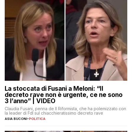
La stoccata di Fusani a Meloni: “Il
decreto rave non è urgente, ce ne sono
3 l’anno” | VIDEO
Claudia Fusani, penna de Il Riformista, che ha polemizzato con
la leader di FdI sul chiacchieratissimo decreto rave
ASIA BUCONI
-
POLITICA