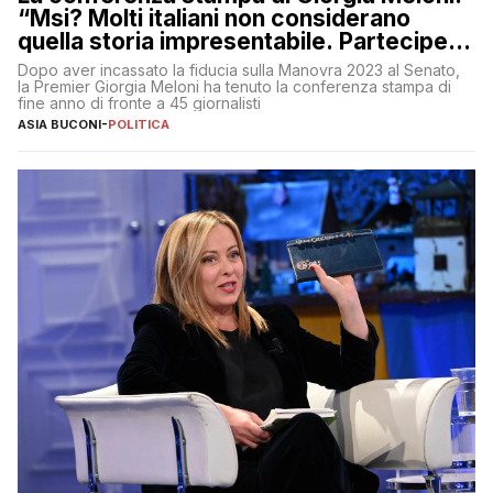
“Msi? Molti italiani non considerano
quella storia impresentabile. Parteciperò
al 25 aprile”
Dopo aver incassato la fiducia sulla Manovra 2023 al Senato,
la Premier Giorgia Meloni ha tenuto la conferenza stampa di
fine anno di fronte a 45 giornalisti
ASIA BUCONI
-
POLITICA