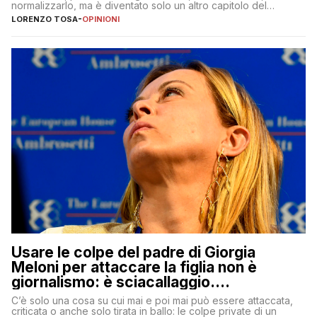
normalizzarlo, ma è diventato solo un altro capitolo del
copione
LORENZO TOSA
-
OPINIONI
Usare le colpe del padre di Giorgia
Meloni per attaccare la figlia non è
giornalismo: è sciacallaggio.
Dimostriamo di essere diversi
C’è solo una cosa su cui mai e poi mai può essere attaccata,
criticata o anche solo tirata in ballo: le colpe private di un