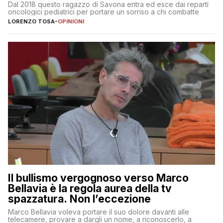
Dal 2018 questo ragazzo di Savona entra ed esce dai reparti
oncologici pediatrici per portare un sorriso a chi combatte
LORENZO TOSA
-
OPINIONI
Il bullismo vergognoso verso Marco
Bellavia è la regola aurea della tv
spazzatura. Non l’eccezione
Marco Bellavia voleva portare il suo dolore davanti alle
telecamere, provare a dargli un nome, a riconoscerlo, a