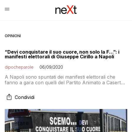
OPINIONI
“Devi conquistare il suo cuore, non solo la F…”: i
manifesti elettorali di Giuseppe Cirillo a Napoli
dipocheparole
06/09/2020
A Napoli sono spuntati dei manifesti elettorali che
fanno a gara con quelli del Partito Animato a Caserta.
Ma questa volta non si tratta di una campagna di
comunicazione. É Giuseppe Cirillo , candidato alla
Condividi
Regione come presidente del Partito delle buone
maniere ad avere avuto l’ideona di tappezzare la città
di Napoli con un cartello […]