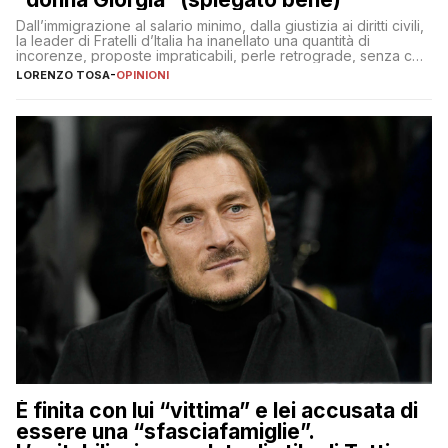
Dall’immigrazione al salario minimo, dalla giustizia ai diritti civili,
la leader di Fratelli d’Italia ha inanellato una quantità di
incorenze, proposte impraticabili, perle retrograde, senza che
nessuno – a destra come a sinistra – glielo abbia fatto notare
LORENZO TOSA
-
OPINIONI
È finita con lui “vittima” e lei accusata di
essere una “sfasciafamiglie”.