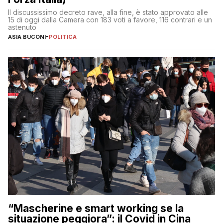
Il discussissimo decreto rave, alla fine, è stato approvato alle
15 di oggi dalla Camera con 183 voti a favore, 116 contrari e un
astenuto
ASIA BUCONI
-
POLITICA
“Mascherine e smart working se la
situazione peggiora”: il Covid in Cina