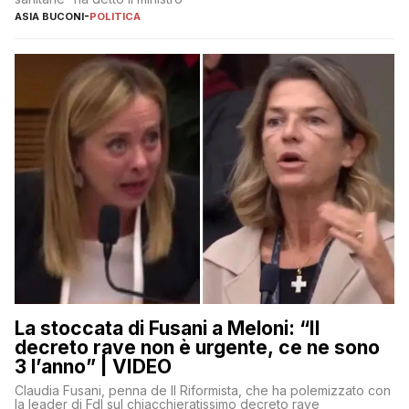
ASIA BUCONI
-
POLITICA
La stoccata di Fusani a Meloni: “Il
decreto rave non è urgente, ce ne sono
3 l’anno” | VIDEO
Claudia Fusani, penna de Il Riformista, che ha polemizzato con
la leader di FdI sul chiacchieratissimo decreto rave