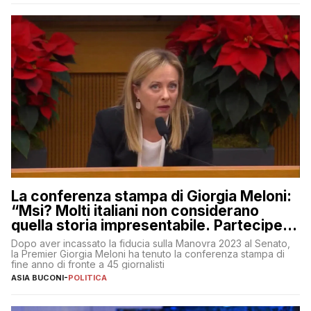
La conferenza stampa di Giorgia Meloni:
“Msi? Molti italiani non considerano
quella storia impresentabile. Parteciperò
al 25 aprile”
Dopo aver incassato la fiducia sulla Manovra 2023 al Senato,
la Premier Giorgia Meloni ha tenuto la conferenza stampa di
fine anno di fronte a 45 giornalisti
ASIA BUCONI
-
POLITICA