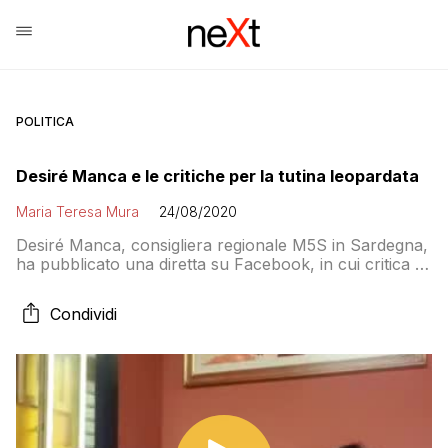
POLITICA
Desiré Manca e le critiche per la tutina leopardata
Maria Teresa Mura
24/08/2020
Desiré Manca, consigliera regionale M5S in Sardegna,
ha pubblicato una diretta su Facebook, in cui critica la
gestione Solinas per il Coronavirus. L’attenzione dei
commentatori non si è concentrata però sul merito ma
Condividi
sull’outfit della Manca, che ha indossato una tutina
leopardata