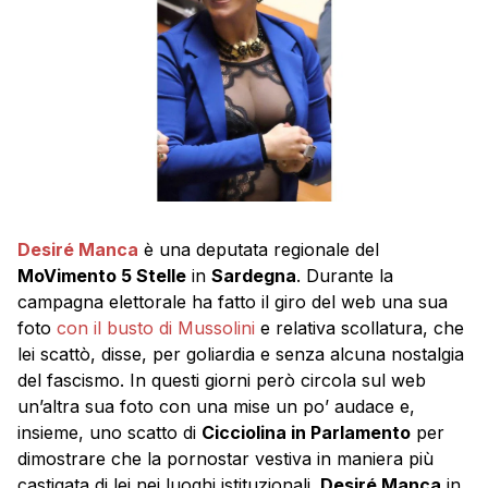
Desiré Manca
è una deputata regionale del
MoVimento 5 Stelle
in
Sardegna
. Durante la
campagna elettorale ha fatto il giro del web una sua
foto
con il busto di Mussolini
e relativa scollatura, che
lei scattò, disse, per goliardia e senza alcuna nostalgia
del fascismo. In questi giorni però circola sul web
un’altra sua foto con una mise un po’ audace e,
insieme, uno scatto di
Cicciolina in Parlamento
per
dimostrare che la pornostar vestiva in maniera più
castigata di lei nei luoghi istituzionali.
Desiré Manca
in