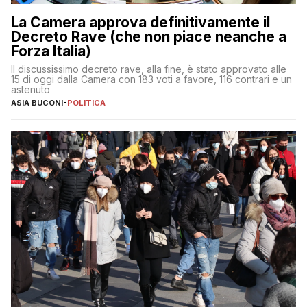
La Camera approva definitivamente il
Decreto Rave (che non piace neanche a
Forza Italia)
Il discussissimo decreto rave, alla fine, è stato approvato alle
15 di oggi dalla Camera con 183 voti a favore, 116 contrari e un
astenuto
ASIA BUCONI
-
POLITICA