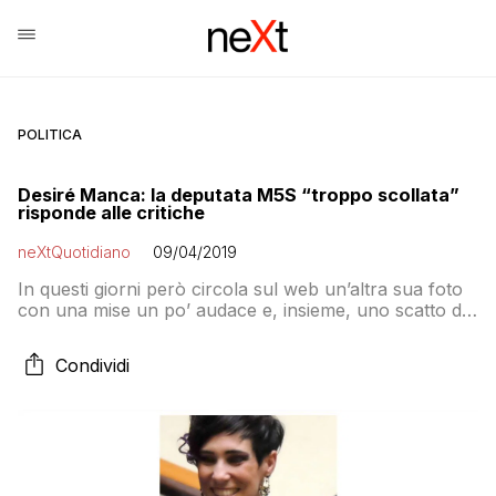
POLITICA
Desiré Manca: la deputata M5S “troppo scollata”
risponde alle critiche
neXtQuotidiano
09/04/2019
In questi giorni però circola sul web un’altra sua foto
con una mise un po’ audace e, insieme, uno scatto di
Cicciolina in Parlamento per dimostrare che la
pornostar vestiva in maniera più castigata di lei. Che si
Condividi
difende