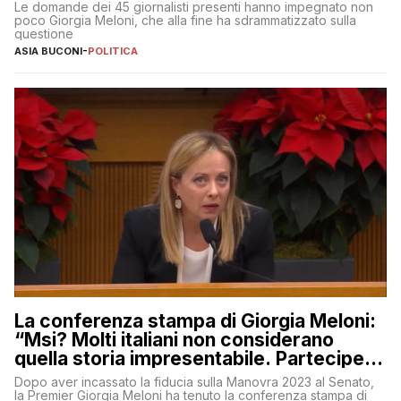
Le domande dei 45 giornalisti presenti hanno impegnato non
poco Giorgia Meloni, che alla fine ha sdrammatizzato sulla
questione
ASIA BUCONI
-
POLITICA
La conferenza stampa di Giorgia Meloni:
“Msi? Molti italiani non considerano
quella storia impresentabile. Parteciperò
al 25 aprile”
Dopo aver incassato la fiducia sulla Manovra 2023 al Senato,
la Premier Giorgia Meloni ha tenuto la conferenza stampa di