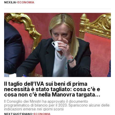
protezionistiche. Orcel e la mossa su Generali Andrea Orcel,
NEXILIA
-
ECONOMIA
ad di Unicredit, continua a sorprendere per la sua capacità di
muoversi con decisione in un contesto finanziario […]
Il taglio dell’IVA sui beni di prima
necessità è stato tagliato: cosa c’è e
cosa non c’è nella Manovra targata
Meloni
Il Consiglio dei Ministri ha approvato il documento
programmatico di bilancio per il 2023. Spariscono alcune delle
indicazioni emerse nei giorni scorsi
NEXTQUOTIDIANO
-
ECONOMIA