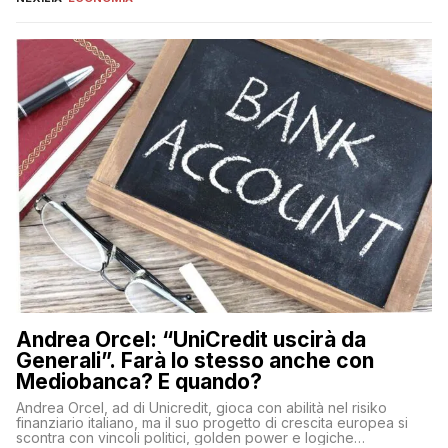
popolazione di comprendere in modo adeguato il
funzionamento e le implicazioni di questi asset digitali. Dubbi
sulle criptovalute: […]
Andrea Orcel: “UniCredit uscirà da
Generali”. Farà lo stesso anche con
Mediobanca? E quando?
Andrea Orcel, ad di Unicredit, gioca con abilità nel risiko
finanziario italiano, ma il suo progetto di crescita europea si
scontra con vincoli politici, golden power e logiche