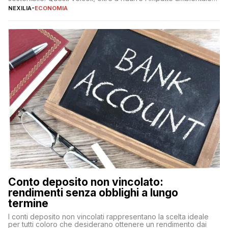
offrono vantaggi economici a lungo termine, come minori costi
NEXILIA
-
ECONOMIA
di gestione e benefici fiscali. Tuttavia, l’acquisto di un’auto
nuova rappresenta un impegno finanziario significativo. Come
fare se non […]
Conto deposito non vincolato:
rendimenti senza obblighi a lungo
termine
I conti deposito non vincolati rappresentano la scelta ideale
per tutti coloro che desiderano ottenere un rendimento dai