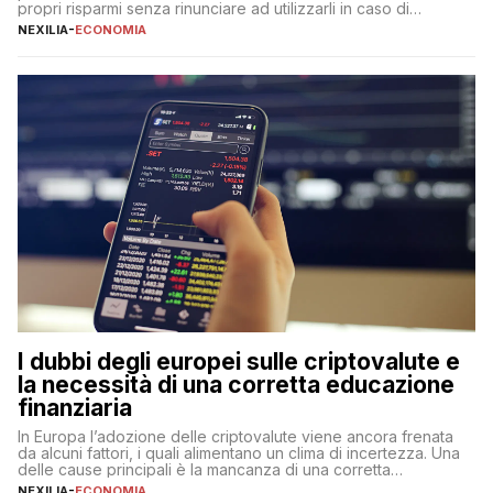
propri risparmi senza rinunciare ad utilizzarli in caso di
necessità. A differenza delle forme vincolate tradizionali,
NEXILIA
-
ECONOMIA
questa tipologia consente di accedere alle somme versate in
qualsiasi momento, offrendo un equilibrio tra sicurezza,
flessibilità e rendimento. Come funzionano […]
I dubbi degli europei sulle criptovalute e
la necessità di una corretta educazione
finanziaria
In Europa l’adozione delle criptovalute viene ancora frenata
da alcuni fattori, i quali alimentano un clima di incertezza. Una
delle cause principali è la mancanza di una corretta
educazione finanziaria, che impedisce ad una larga parte della
NEXILIA
-
ECONOMIA