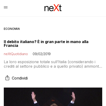
ECONOMIA
Il debito italiano? È in gran parte in mano alla
Francia
neXtQuotidiano
09/02/2019
La loro esposizione totale sull’Italia (considerando i
crediti al settore pubblico e a quello privato) ammonta
a 285,5 miliardi di euro e hanno anche un ruolo nel
sostegno del nostro debito pubblico.
Condividi
Buongiornissimoooo! Kafféééééééééééé?