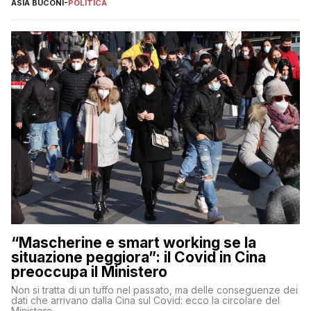
ASIA BUCONI
-
POLITICA
“Mascherine e smart working se la
situazione peggiora”: il Covid in Cina
preoccupa il Ministero
Non si tratta di un tuffo nel passato, ma delle conseguenze dei
dati che arrivano dalla Cina sul Covid: ecco la circolare del
Ministero