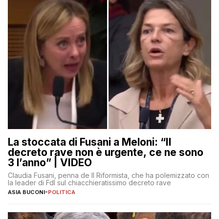
La stoccata di Fusani a Meloni: “Il
decreto rave non è urgente, ce ne sono
3 l’anno” | VIDEO
Claudia Fusani, penna de Il Riformista, che ha polemizzato con
la leader di FdI sul chiacchieratissimo decreto rave
ASIA BUCONI
-
POLITICA