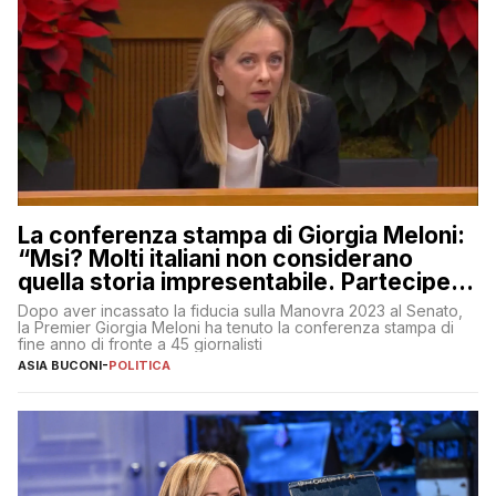
La conferenza stampa di Giorgia Meloni:
“Msi? Molti italiani non considerano
quella storia impresentabile. Parteciperò
al 25 aprile”
Dopo aver incassato la fiducia sulla Manovra 2023 al Senato,
la Premier Giorgia Meloni ha tenuto la conferenza stampa di
fine anno di fronte a 45 giornalisti
ASIA BUCONI
-
POLITICA