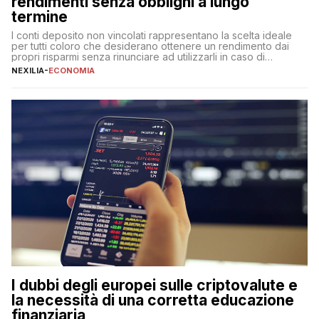
rendimenti senza obblighi a lungo
termine
I conti deposito non vincolati rappresentano la scelta ideale
per tutti coloro che desiderano ottenere un rendimento dai
propri risparmi senza rinunciare ad utilizzarli in caso di
necessità. A differenza delle forme vincolate tradizionali,
NEXILIA
-
ECONOMIA
questa tipologia consente di accedere alle somme versate in
qualsiasi momento, offrendo un equilibrio tra sicurezza,
flessibilità e rendimento. Come funzionano […]
I dubbi degli europei sulle criptovalute e
la necessità di una corretta educazione
finanziaria