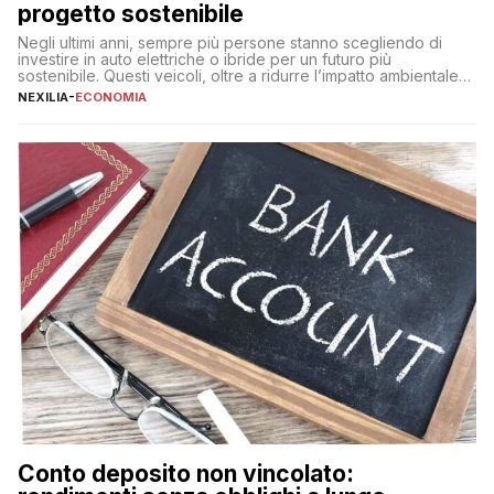
progetto sostenibile
Negli ultimi anni, sempre più persone stanno scegliendo di
investire in auto elettriche o ibride per un futuro più
sostenibile. Questi veicoli, oltre a ridurre l’impatto ambientale,
offrono vantaggi economici a lungo termine, come minori costi
NEXILIA
-
ECONOMIA
di gestione e benefici fiscali. Tuttavia, l’acquisto di un’auto
nuova rappresenta un impegno finanziario significativo. Come
fare se non […]
Conto deposito non vincolato: