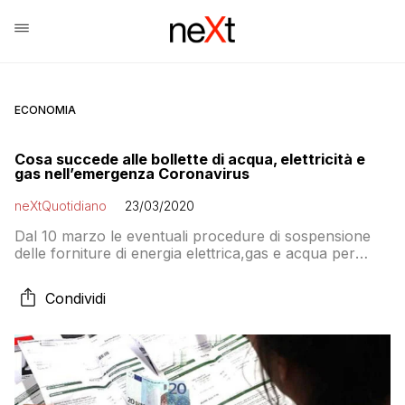
ECONOMIA
Cosa succede alle bollette di acqua, elettricità e
gas nell’emergenza Coronavirus
neXtQuotidiano
23/03/2020
Dal 10 marzo le eventuali procedure di sospensione
delle forniture di energia elettrica,gas e acqua per
morosità –di famiglie e piccole imprese –sono state
rimandate fino al 3 aprile 2020. Una misura che
Condividi
eviterà ai clienti che non possono pagare le bollette di
ritrovarsi senza dei servizi essenziali