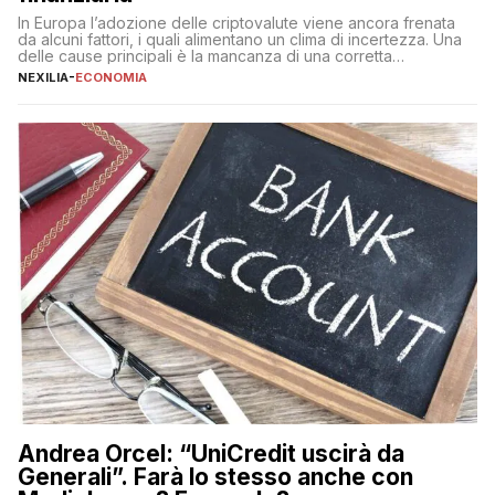
In Europa l’adozione delle criptovalute viene ancora frenata
da alcuni fattori, i quali alimentano un clima di incertezza. Una
delle cause principali è la mancanza di una corretta
educazione finanziaria, che impedisce ad una larga parte della
NEXILIA
-
ECONOMIA
popolazione di comprendere in modo adeguato il
funzionamento e le implicazioni di questi asset digitali. Dubbi
sulle criptovalute: […]
Andrea Orcel: “UniCredit uscirà da
Generali”. Farà lo stesso anche con