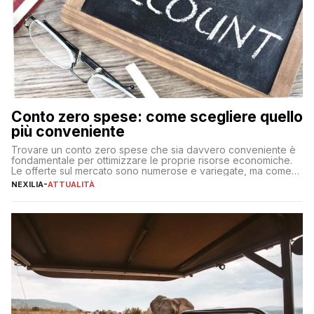
Conto zero spese: come scegliere quello
più conveniente
Trovare un conto zero spese che sia davvero conveniente è
fondamentale per ottimizzare le proprie risorse economiche.
Le offerte sul mercato sono numerose e variegate, ma come
individuare quella più adatta alle proprie esigenze senza
NEXILIA
-
ATTUALITÀ
incorrere in costi nascosti? Optare per un conto zero spese
significa eliminare le spese di gestione che spesso incidono
sul […]