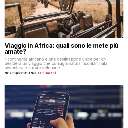
Viaggio in Africa: quali sono le mete più
amate?
Il continente africano è una destinazione unica per chi
desidera un viaggio che coniughi natura incontaminata,
avventura e culture millenarie
NEXTQUOTIDIANO
-
ATTUALITÀ