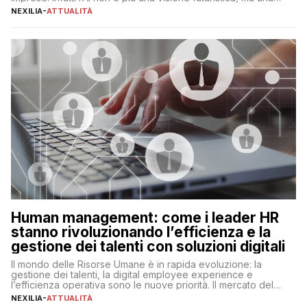
realtà operativa che sta portando a un cambio significativo in
NEXILIA
-
ATTUALITÀ
ogni ambito. L’inserimento delle tecnologie di intelligenza
artificiale porta non solo all’ottimizzazione di diverse
operazioni, bensì comporta […]
Human management: come i leader HR
stanno rivoluzionando l’efficienza e la
gestione dei talenti con soluzioni digitali
Il mondo delle Risorse Umane è in rapida evoluzione: la
gestione dei talenti, la digital employee experience e
l’efficienza operativa sono le nuove priorità. Il mercato del
lavoro, d’altra parte, è sempre più competitivo con una lotta
NEXILIA
-
ATTUALITÀ
per aggiudicarsi i talenti più validi che si intensifica e le