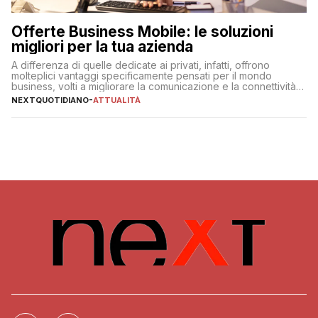
Offerte Business Mobile: le soluzioni
migliori per la tua azienda
A differenza di quelle dedicate ai privati, infatti, offrono
molteplici vantaggi specificamente pensati per il mondo
business, volti a migliorare la comunicazione e la connettività
degli utenti
NEXTQUOTIDIANO
-
ATTUALITÀ