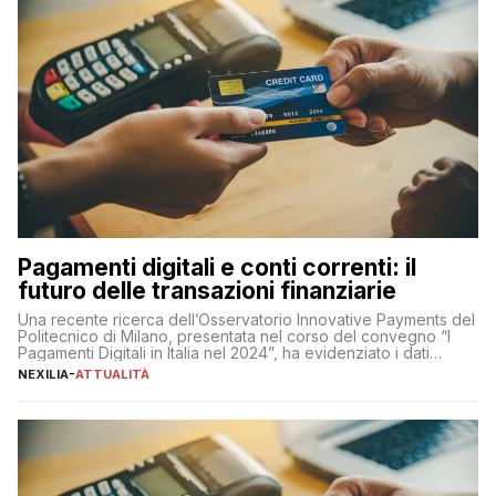
Pagamenti digitali e conti correnti: il
futuro delle transazioni finanziarie
Una recente ricerca dell’Osservatorio Innovative Payments del
Politecnico di Milano, presentata nel corso del convegno “I
Pagamenti Digitali in Italia nel 2024”, ha evidenziato i dati
definitivi del primo semestre 2024 relativamente alle
NEXILIA
-
ATTUALITÀ
transazioni dei pagamenti digitali con carta nel nostro Paese:
223 miliardi di euro. Si ritiene che il totale relativo ai 12 mesi […]