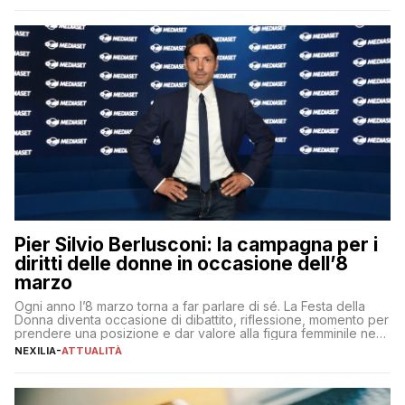
aspettative dei dipendenti in continua evoluzione. I […]
Pier Silvio Berlusconi: la campagna per i
diritti delle donne in occasione dell’8
marzo
Ogni anno l’8 marzo torna a far parlare di sé. La Festa della
Donna diventa occasione di dibattito, riflessione, momento per
prendere una posizione e dar valore alla figura femminile nella
sua complessità e crucialità. A lanciare un messaggio “forte e
NEXILIA
-
ATTUALITÀ
chiaro” quest’anno è stato anche Pier Silvio Berlusconi,
amministratore delegato di Mediaset, che ha […]