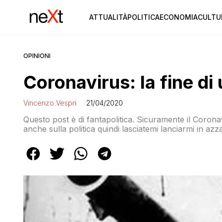
ATTUALITÀ
POLITICA
ECONOMIA
CULTU
OPINIONI
Coronavirus: la fine d
Vincenzo Vespri
21/04/2020
Questo post è di fantapolitica. Sicuramente il Coron
anche sulla politica quindi lasciatemi lanciarmi in azz
Murphy, se uno prova a fare previsioni, le sbaglia 
proprio di sbagliarmi e che il futuro non sia […]