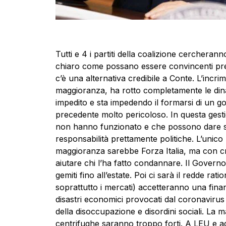
Tutti e 4 i partiti della coalizione cercheran
chiaro come possano essere convincenti pre
c’è una alternativa credibile a Conte. L’incri
maggioranza, ha rotto completamente le di
impedito e sta impedendo il formarsi di un go
precedente molto pericoloso. In questa gest
non hanno funzionato e che possono dare sp
responsabilità prettamente politiche. L’unic
maggioranza sarebbe Forza Italia, ma con c
aiutare chi l’ha fatto condannare. Il Governo
gemiti fino all’estate. Poi ci sarà il redde rat
soprattutto i mercati) accetteranno una finan
disastri economici provocati dal coronavirus 
della disoccupazione e disordini sociali. La 
centrifughe saranno troppo forti. A LEU e a