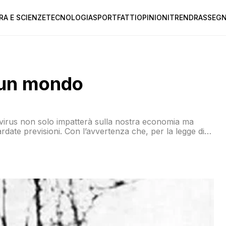
RA E SCIENZE
TECNOLOGIA
SPORT
FATTI
OPINIONI
TREND
RASSEGN
i un mondo
avirus non solo impatterà sulla nostra economia ma
ardate previsioni. Con l’avvertenza che, per la legge di
clamorosamente. In questo caso, sinceramente, spero