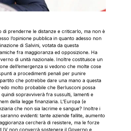
no di prenderne le distanze e criticarlo, ma non è
sso l’opinione pubblica in quanto adesso non
minazione di Salvini, votata da questa
namiche fra maggioranza ed opposizione. Ha
verno di unità nazionale. Inoltre costituisce un
ione dell’emergenza si vedono che molte cose
unti a procedimenti penali per punire
o partito che potrebbe dare una mano a questa
redo molto probabile che Berlusconi possa
 quindi sopravviverà fra sussulti, lamenti e
ionem della legge finanziaria. L’Europa (e
ziaria che non sia lacrime e sangue? Inoltre i
saranno evidenti: tante aziende fallite, aumento
maggioranza cercherà di resistere, ma le forze
d IV non converrà sostenere il Governo e