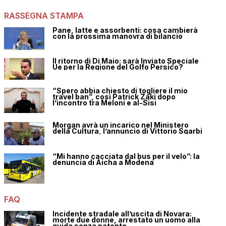
RASSEGNA STAMPA
Pane, latte e assorbenti: cosa cambierà
con la prossima manovra di bilancio
Il ritorno di Di Maio: sarà Inviato Speciale
Ue per la Regione del Golfo Persico?
“Spero abbia chiesto di togliere il mio
travel ban”, così Patrick Zaki dopo
l’incontro tra Meloni e al-Sisi
Morgan avrà un incarico nel Ministero
della Cultura, l’annuncio di Vittorio Sgarbi
“Mi hanno cacciata dal bus per il velo”: la
denuncia di Aicha a Modena
FAQ
Incidente stradale all’uscita di Novara:
morte due donne, arrestato un uomo alla
guida senza patente