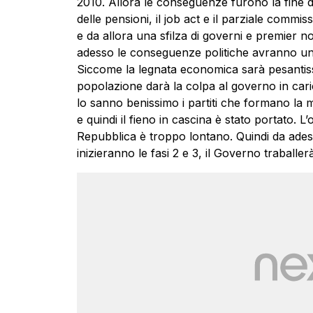
2010. Allora le conseguenze furono la fine de
delle pensioni, il job act e il parziale commi
e da allora una sfilza di governi e premier no
adesso le conseguenze politiche avranno una 
Siccome la legnata economica sarà pesantissi
popolazione darà la colpa al governo in cari
lo sanno benissimo i partiti che formano la m
e quindi il fieno in cascina è stato portato. L’
Repubblica è troppo lontano. Quindi da adesso
inizieranno le fasi 2 e 3, il Governo traballerà