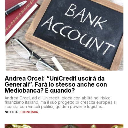
Andrea Orcel: “UniCredit uscirà da
Generali”. Farà lo stesso anche con
Mediobanca? E quando?
Andrea Orcel, ad di Unicredit, gioca con abilità nel risiko
finanziario italiano, ma il suo progetto di crescita europea si
scontra con vincoli politici, golden power e logiche
protezionistiche. Orcel e la mossa su Generali Andrea Orcel,
NEXILIA
-
ECONOMIA
ad di Unicredit, continua a sorprendere per la sua capacità di
muoversi con decisione in un contesto finanziario […]