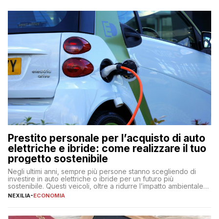
Prestito personale per l’acquisto di auto
elettriche e ibride: come realizzare il tuo
progetto sostenibile
Negli ultimi anni, sempre più persone stanno scegliendo di
investire in auto elettriche o ibride per un futuro più
sostenibile. Questi veicoli, oltre a ridurre l’impatto ambientale,
offrono vantaggi economici a lungo termine, come minori costi
NEXILIA
-
ECONOMIA
di gestione e benefici fiscali. Tuttavia, l’acquisto di un’auto
nuova rappresenta un impegno finanziario significativo. Come
fare se non […]