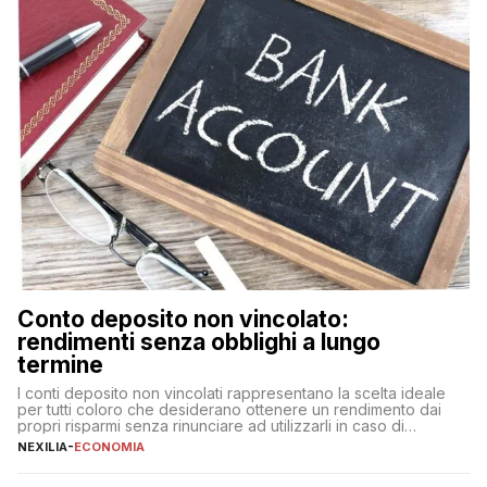
Conto deposito non vincolato:
rendimenti senza obblighi a lungo
termine
I conti deposito non vincolati rappresentano la scelta ideale
per tutti coloro che desiderano ottenere un rendimento dai
propri risparmi senza rinunciare ad utilizzarli in caso di
necessità. A differenza delle forme vincolate tradizionali,
NEXILIA
-
ECONOMIA
questa tipologia consente di accedere alle somme versate in
qualsiasi momento, offrendo un equilibrio tra sicurezza,