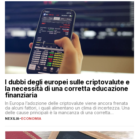
flessibilità e rendimento. Come funzionano […]
I dubbi degli europei sulle criptovalute e
la necessità di una corretta educazione
finanziaria
In Europa l’adozione delle criptovalute viene ancora frenata
da alcuni fattori, i quali alimentano un clima di incertezza. Una
delle cause principali è la mancanza di una corretta
educazione finanziaria, che impedisce ad una larga parte della
NEXILIA
-
ECONOMIA
popolazione di comprendere in modo adeguato il
funzionamento e le implicazioni di questi asset digitali. Dubbi
sulle criptovalute: […]