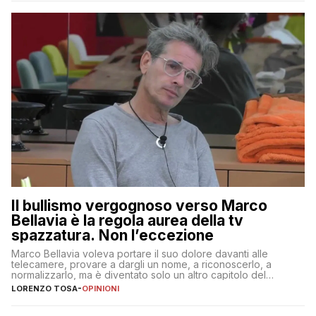
Il bullismo vergognoso verso Marco
Bellavia è la regola aurea della tv
spazzatura. Non l’eccezione
Marco Bellavia voleva portare il suo dolore davanti alle
telecamere, provare a dargli un nome, a riconoscerlo, a
normalizzarlo, ma è diventato solo un altro capitolo del
copione
LORENZO TOSA
-
OPINIONI