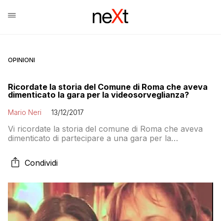
OPINIONI
Ricordate la storia del Comune di Roma che aveva
dimenticato la gara per la videosorveglianza?
Mario Neri
13/12/2017
Vi ricordate la storia del comune di Roma che aveva
dimenticato di partecipare a una gara per la
videosorveglianza della Regione, anche se Virginia
Raggi aveva detto che ci puntava per potenziare la
Condividi
sicurezza in città? Il consigliere regionale di Fratelli
d’Italia Fabrizio Santori ha pubblicato sulla sua pagina
Facebook la graduatoria dei progetti ammessi a […]