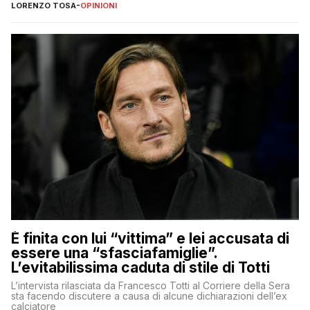
nessuno – a destra come a sinistra – glielo abbia fatto notare
LORENZO TOSA
-
OPINIONI
È finita con lui “vittima” e lei accusata di
essere una “sfasciafamiglie”.
L’evitabilissima caduta di stile di Totti
L’intervista rilasciata da Francesco Totti al Corriere della Sera
sta facendo discutere a causa di alcune dichiarazioni dell’ex
calciatore