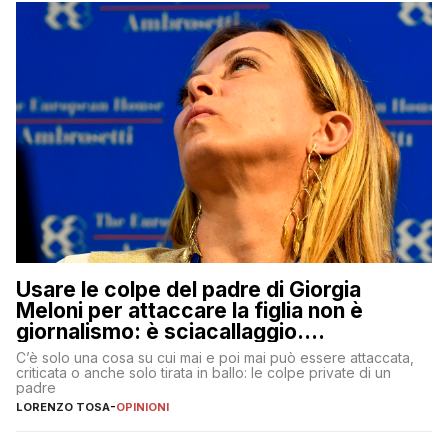
Usare le colpe del padre di Giorgia
Meloni per attaccare la figlia non è
giornalismo: è sciacallaggio.
Dimostriamo di essere diversi
C’è solo una cosa su cui mai e poi mai può essere attaccata,
criticata o anche solo tirata in ballo: le colpe private di un
padre
LORENZO TOSA
-
OPINIONI