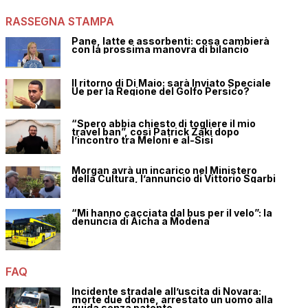
RASSEGNA STAMPA
Pane, latte e assorbenti: cosa cambierà
con la prossima manovra di bilancio
Il ritorno di Di Maio: sarà Inviato Speciale
Ue per la Regione del Golfo Persico?
“Spero abbia chiesto di togliere il mio
travel ban”, così Patrick Zaki dopo
l’incontro tra Meloni e al-Sisi
Morgan avrà un incarico nel Ministero
della Cultura, l’annuncio di Vittorio Sgarbi
“Mi hanno cacciata dal bus per il velo”: la
denuncia di Aicha a Modena
FAQ
Incidente stradale all’uscita di Novara:
morte due donne, arrestato un uomo alla
guida senza patente