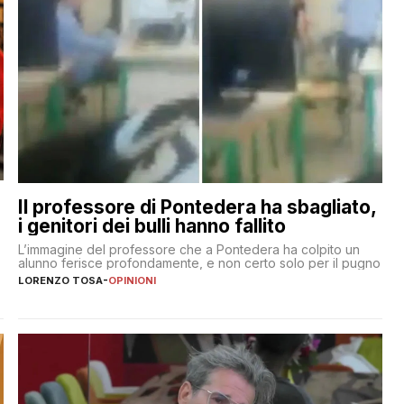
Il professore di Pontedera ha sbagliato,
i genitori dei bulli hanno fallito
L’immagine del professore che a Pontedera ha colpito un
alunno ferisce profondamente, e non certo solo per il pugno
LORENZO TOSA
-
OPINIONI