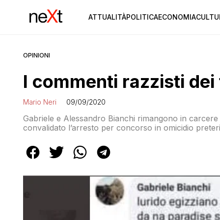
ATTUALITÀ
POLITICA
ECONOMIA
CULTU
OPINIONI
I commenti razzisti dei 
Mario Neri
09/09/2020
Gabriele e Alessandro Bianchi rimangono in carcere ins
convalidato l’arresto per concorso in omicidio preteri
Mario Pincarelli mentre a Francesco Belleggia sono sta
quella di omicidio preterintenzionale. I due ieri hann