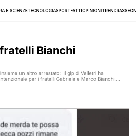
RA E SCIENZE
TECNOLOGIA
SPORT
FATTI
OPINIONI
TREND
RASSEGN
fratelli Bianchi
ieme un altro arrestato: il gip di Velletri ha
ntenzionale per i fratelli Gabriele e Marco Bianchi,
ti concessi i domiciliari. L’accusa per i quattro resta
o respinto ogni accusa […]