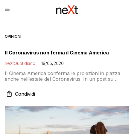
OPINIONI
Il Coronavirus non ferma il Cinema America
neXtQuotidiano
19/05/2020
Il Cinema America conferma le proiezioni in piazza
anche nell’estate del Coronavirus. In un post su
Facebook si annuncia l’iniziativa a ingresso gratuito dal
3 luglio al 30 agosto a San Cosimato, alla Cervelletta e
Condividi
al Porto Turistico di Roma a Ostia: Da settimane siamo
al lavoro in silenzio per studiare le nostre possibilità di
restituire […]