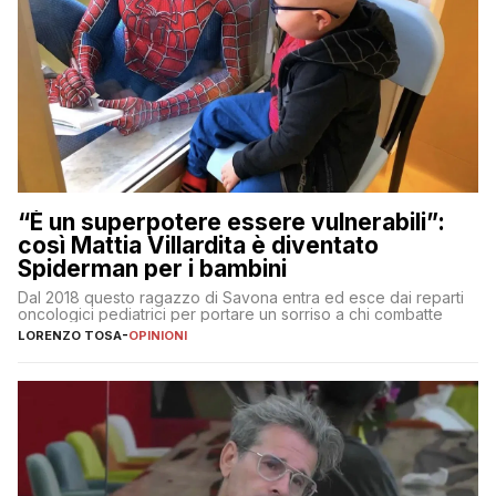
“È un superpotere essere vulnerabili”:
così Mattia Villardita è diventato
Spiderman per i bambini
Dal 2018 questo ragazzo di Savona entra ed esce dai reparti
oncologici pediatrici per portare un sorriso a chi combatte
LORENZO TOSA
-
OPINIONI