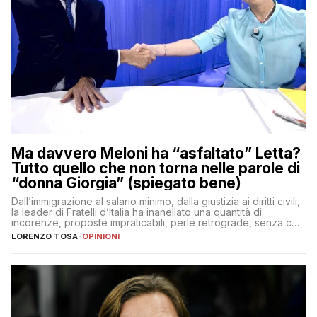
Ma davvero Meloni ha “asfaltato” Letta?
Tutto quello che non torna nelle parole di
“donna Giorgia” (spiegato bene)
Dall’immigrazione al salario minimo, dalla giustizia ai diritti civili,
la leader di Fratelli d’Italia ha inanellato una quantità di
incorenze, proposte impraticabili, perle retrograde, senza che
nessuno – a destra come a sinistra – glielo abbia fatto notare
LORENZO TOSA
-
OPINIONI