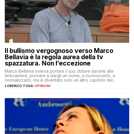
Il bullismo vergognoso verso Marco
Bellavia è la regola aurea della tv
spazzatura. Non l’eccezione
Marco Bellavia voleva portare il suo dolore davanti alle
telecamere, provare a dargli un nome, a riconoscerlo, a
normalizzarlo, ma è diventato solo un altro capitolo del
copione
LORENZO TOSA
-
OPINIONI