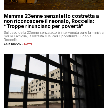
Mamma 23enne senzatetto costretta a
non riconoscere il neonato, Roccella:
“Troppe rinunciano per povertà”
Sul caso della 23enne senzatetto è intervenuta pure la ministra
per la Famiglia, la Natalità e le Pari Opportunità Eugenia
Roccella
ASIA BUCONI
-
FATTI