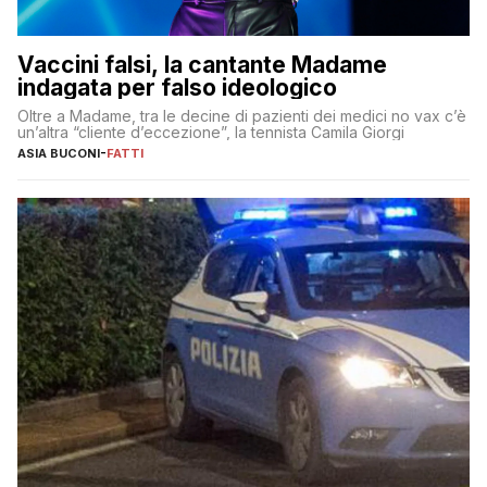
Vaccini falsi, la cantante Madame
indagata per falso ideologico
Oltre a Madame, tra le decine di pazienti dei medici no vax c’è
un’altra “cliente d’eccezione”, la tennista Camila Giorgi
ASIA BUCONI
-
FATTI