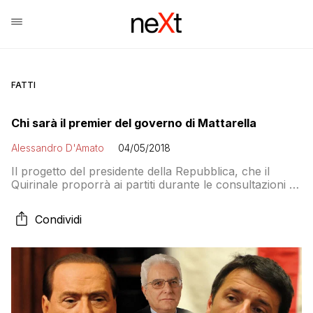
FATTI
Chi sarà il premier del governo di Mattarella
Alessandro D'Amato
04/05/2018
Il progetto del presidente della Repubblica, che il
Quirinale proporrà ai partiti durante le consultazioni di
lunedì, comincia a prendere forma. I nomi ipotizzati
guardano soprattutto a economisti che dovrebbero
Condividi
“rassicurare i mercati”. Ma chi voterà la fiducia?