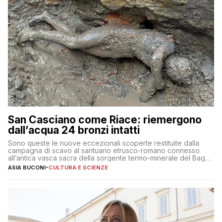
San Casciano come Riace: riemergono
dall’acqua 24 bronzi intatti
Sono queste le nuove eccezionali scoperte restituite dalla
campagna di scavo al santuario etrusco-romano connesso
all’antica vasca sacra della sorgente termo-minerale del Bagno
Grande
ASIA BUCONI
-
CULTURA E SCIENZE