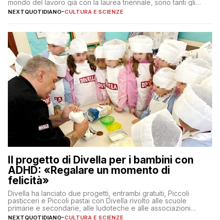
mondo del lavoro già con la laurea triennale, sono tanti gli
interrogativi che si pongono gli studenti una volta raggiunto
NEXTQUOTIDIANO
-
CULTURA E SCIENZE
l’obiettivo di primo livello
Il progetto di Divella per i bambini con
ADHD: «Regalare un momento di
felicità»
Divella ha lanciato due progetti, entrambi gratuiti, Piccoli
pasticceri e Piccoli pastai con Divella rivolto alle scuole
primarie e secondarie, alle ludoteche e alle associazioni
pugliesi che si occupano di bambini con ADHD
NEXTQUOTIDIANO
-
CULTURA E SCIENZE