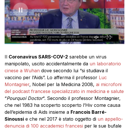
Il
Coronavirus SARS-COV-2
sarebbe un virus
manipolato, uscito accidentalmente da
un laboratorio
cinese a Wuhan
dove secondo lui “si studiava il
vaccino per l’Aids”. Lo afferma il professor
Luc
Montagnier
, Nobel per la Medicina 2008,
ai microfoni
del podcast francese specializzato in medicina e salute
“
Pourquoi Doctor
“. Secondo il professor Montagnier,
che nel 1983 ha scoperto scoperto l’Hiv come causa
dell’epidemia di Aids insieme a
Francois Barré-
Sinoussi
e che nel 2017 è stato oggetto di
un appello-
denuncia di 100 accademici francesi
per le sue bufale