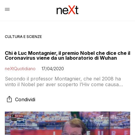
CULTURA E SCIENZE
Chi è Luc Montagnier, il premio Nobel che dice che il
Coronavirus viene da un laboratorio di Wuhan
neXtQuotidiano
17/04/2020
Secondo il professor Montagnier, che nel 2008 ha
vinto il Nobel per aver scoperto l’Hiv come causa
dell’Aids insieme a Francois Barré-Sinoussi e che nel
2017 è stato oggetto di un appello-denuncia di 100
Condividi
accademici francesi per le sue bufale sui vaccini, la
Sars-CoV-2 è un virus che è stato lavorato e rilasciato
accidentalmente da un laboratorio di Wuhan