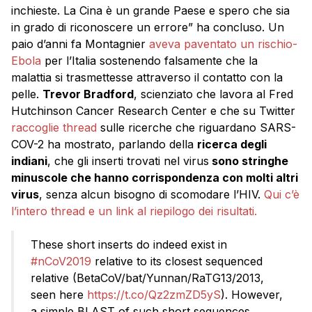
inchieste. La Cina è un grande Paese e spero che sia
in grado di riconoscere un errore” ha concluso. Un
paio d’anni fa Montagnier
aveva paventato un rischio-
Ebola
per l’Italia sostenendo falsamente che la
malattia si trasmettesse attraverso il contatto con la
pelle.
Trevor Bradford
, scienziato che lavora al Fred
Hutchinson Cancer Research Center e che su Twitter
raccoglie thread
sulle ricerche che riguardano SARS-
COV-2 ha mostrato, parlando della
ricerca degli
indiani
, che gli inserti trovati nel virus
sono stringhe
minuscole che hanno corrispondenza con molti altri
virus
, senza alcun bisogno di scomodare l’HIV.
Qui c’è
l’intero thread e un link al riepilogo dei risultati.
These short inserts do indeed exist in
#nCoV2019
relative to its closest sequenced
relative (BetaCoV/bat/Yunnan/RaTG13/2013,
seen here
https://t.co/Qz2zmZD5yS
). However,
a simple BLAST of such short sequences