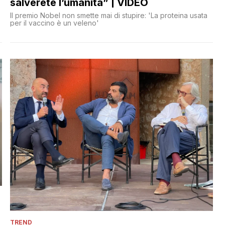
salverete l’umanità” | VIDEO
Il premio Nobel non smette mai di stupire: 'La proteina usata
per il vaccino è un veleno'
TREND