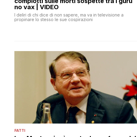
complotti sulle morti sospette tra i guru
no vax | VIDEO
I deliri di chi dice di non sapere, ma va in televisione a
propinare lo stesso le sue cospirazioni
FATTI