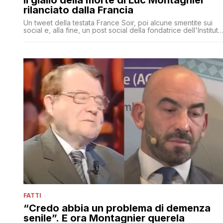
rilanciato dalla Francia
Un tweet della testata France Soir, poi alcune smentite sui
social e, alla fine, un post social della fondatrice dell'Institut
de Recherche SimplissimA, grande amica del premio Nobel
per la Medicina
FATTI
“Credo abbia un problema di demenza
senile”. E ora Montagnier querela