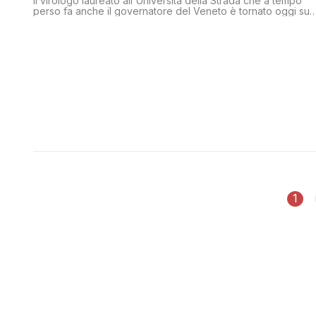
Il virologo laureato all'Università della Strada che a tempo
perso fa anche il governatore del Veneto è tornato oggi sul
Coronavirus creato artificialmente perché perde forza
citando un premio Nobel e una ricerca scientifica che
direbbero, secondo lui, quello che dice lui. Vediamo perché
è una fregnaccia
1