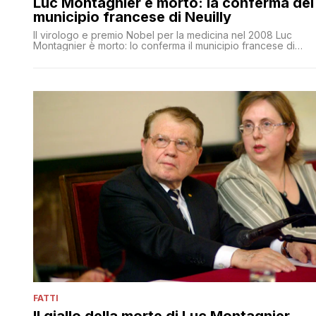
Luc Montagnier è morto: la conferma del
municipio francese di Neuilly
Il virologo e premio Nobel per la medicina nel 2008 Luc
Montagnier è morto: lo conferma il municipio francese di
Neuilly, che secondo Liberation ha notificato il deposito
dell'atto di decesso
FATTI
Il giallo della morte di Luc Montagnier