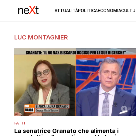
ATTUALITÀ
POLITICA
ECONOMIA
CULTU
LUC MONTAGNIER
FATTI
La senatrice Granato che alimenta i