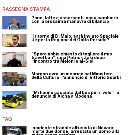
RASSEGNA STAMPA
Pane, latte e assorbenti: cosa cambierà
con la prossima manovra di bilancio
Il ritorno di Di Maio: sarà Inviato Speciale
Ue per la Regione del Golfo Persico?
“Spero abbia chiesto di togliere il mio
travel ban”, così Patrick Zaki dopo
l’incontro tra Meloni e al-Sisi
Morgan avrà un incarico nel Ministero
della Cultura, l’annuncio di Vittorio Sgarbi
“Mi hanno cacciata dal bus per il velo”: la
denuncia di Aicha a Modena
FAQ
Incidente stradale all’uscita di Novara:
morte due donne, arrestato un uomo alla
guida senza patente