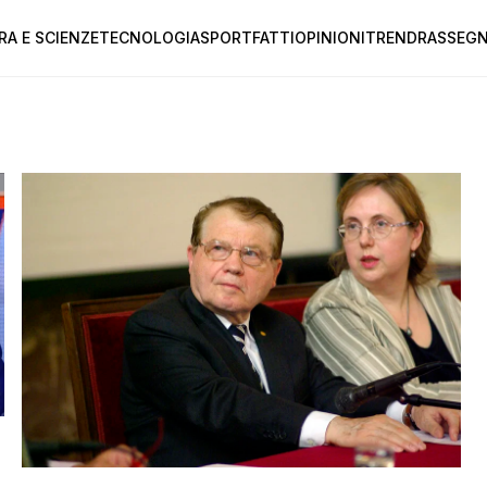
RA E SCIENZE
TECNOLOGIA
SPORT
FATTI
OPINIONI
TREND
RASSEGN