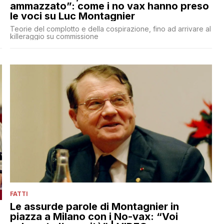
ammazzato”: come i no vax hanno preso
le voci su Luc Montagnier
Teorie del complotto e della cospirazione, fino ad arrivare al
killeraggio su commissione
FATTI
Le assurde parole di Montagnier in
piazza a Milano con i No-vax: “Voi