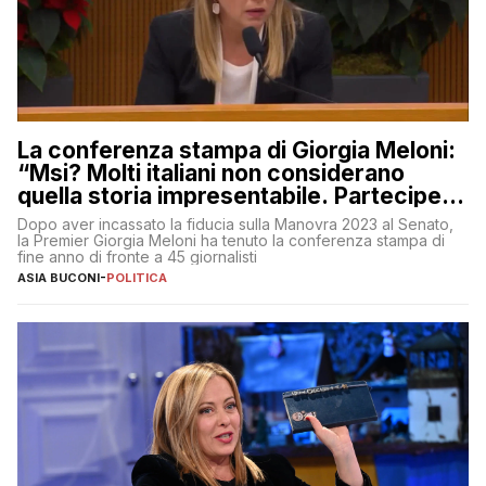
La conferenza stampa di Giorgia Meloni:
“Msi? Molti italiani non considerano
quella storia impresentabile. Parteciperò
al 25 aprile”
Dopo aver incassato la fiducia sulla Manovra 2023 al Senato,
la Premier Giorgia Meloni ha tenuto la conferenza stampa di
fine anno di fronte a 45 giornalisti
ASIA BUCONI
-
POLITICA