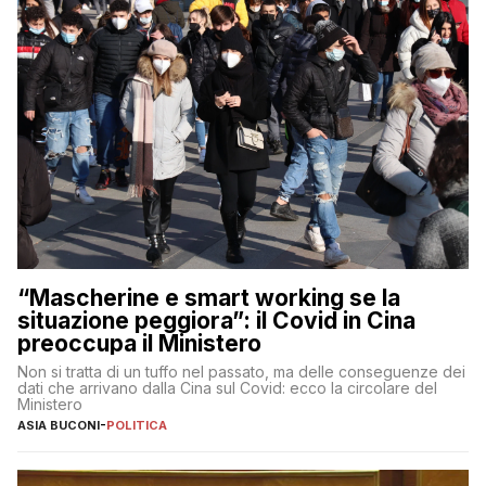
“Mascherine e smart working se la
situazione peggiora”: il Covid in Cina
preoccupa il Ministero
Non si tratta di un tuffo nel passato, ma delle conseguenze dei
dati che arrivano dalla Cina sul Covid: ecco la circolare del
Ministero
ASIA BUCONI
-
POLITICA