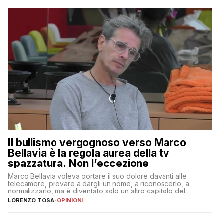
Il bullismo vergognoso verso Marco
Bellavia è la regola aurea della tv
spazzatura. Non l’eccezione
Marco Bellavia voleva portare il suo dolore davanti alle
telecamere, provare a dargli un nome, a riconoscerlo, a
normalizzarlo, ma è diventato solo un altro capitolo del
copione
LORENZO TOSA
-
OPINIONI