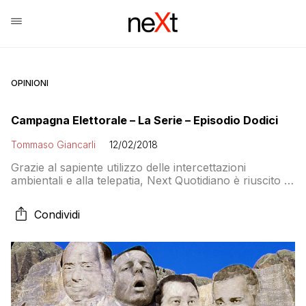
OPINIONI
Campagna Elettorale – La Serie – Episodio Dodici
Tommaso Giancarli
12/02/2018
Grazie al sapiente utilizzo delle intercettazioni
ambientali e alla telepatia, Next Quotidiano è riuscito a
entrare in possesso di discorsi e dialoghi captati nelle
sedi dei principali partiti e movimenti politici italiani. Ve
Condividi
ne proporremo uno al giorno, per tutto il periodo della
campagna elettorale, come contributo alla verità e per
dare modo ai lettori […]