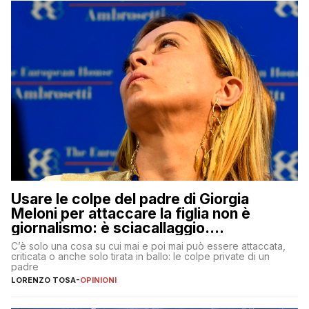
Usare le colpe del padre di Giorgia
Meloni per attaccare la figlia non è
giornalismo: è sciacallaggio.
Dimostriamo di essere diversi
C’è solo una cosa su cui mai e poi mai può essere attaccata,
criticata o anche solo tirata in ballo: le colpe private di un
padre
LORENZO TOSA
-
OPINIONI