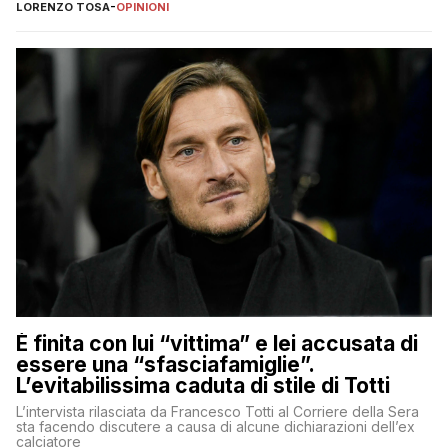
nessuno – a destra come a sinistra – glielo abbia fatto notare
LORENZO TOSA
-
OPINIONI
È finita con lui “vittima” e lei accusata di
essere una “sfasciafamiglie”.
L’evitabilissima caduta di stile di Totti
L’intervista rilasciata da Francesco Totti al Corriere della Sera
sta facendo discutere a causa di alcune dichiarazioni dell’ex
calciatore