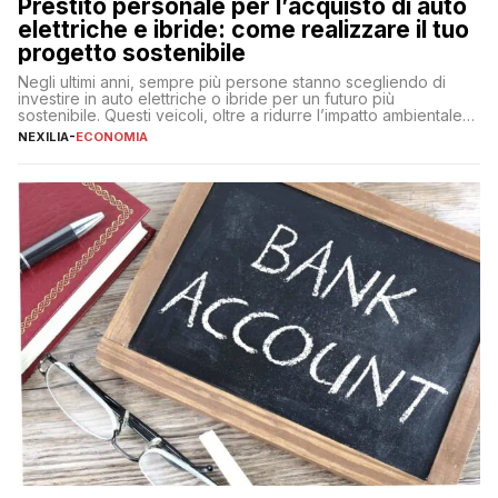
Prestito personale per l’acquisto di auto
elettriche e ibride: come realizzare il tuo
progetto sostenibile
Negli ultimi anni, sempre più persone stanno scegliendo di
investire in auto elettriche o ibride per un futuro più
sostenibile. Questi veicoli, oltre a ridurre l’impatto ambientale,
offrono vantaggi economici a lungo termine, come minori costi
NEXILIA
-
ECONOMIA
di gestione e benefici fiscali. Tuttavia, l’acquisto di un’auto
nuova rappresenta un impegno finanziario significativo. Come
fare se non […]