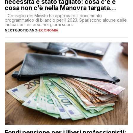
necessità è stato tagliato: cosa c’è e
cosa non c’è nella Manovra targata
Meloni
Il Consiglio dei Ministri ha approvato il documento
programmatico di bilancio per il 2023. Spariscono alcune delle
indicazioni emerse nei giorni scorsi
NEXTQUOTIDIANO
-
ECONOMIA
Fondi pensione per i liberi professionisti: