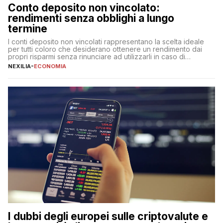
Conto deposito non vincolato:
rendimenti senza obblighi a lungo
termine
I conti deposito non vincolati rappresentano la scelta ideale
per tutti coloro che desiderano ottenere un rendimento dai
propri risparmi senza rinunciare ad utilizzarli in caso di
necessità. A differenza delle forme vincolate tradizionali,
NEXILIA
-
ECONOMIA
questa tipologia consente di accedere alle somme versate in
qualsiasi momento, offrendo un equilibrio tra sicurezza,
flessibilità e rendimento. Come funzionano […]
I dubbi degli europei sulle criptovalute e