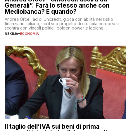
Generali”. Farà lo stesso anche con
Mediobanca? E quando?
Andrea Orcel, ad di Unicredit, gioca con abilità nel risiko
finanziario italiano, ma il suo progetto di crescita europea si
scontra con vincoli politici, golden power e logiche
protezionistiche. Orcel e la mossa su Generali Andrea Orcel,
NEXILIA
-
ECONOMIA
ad di Unicredit, continua a sorprendere per la sua capacità di
muoversi con decisione in un contesto finanziario […]
Il taglio dell’IVA sui beni di prima