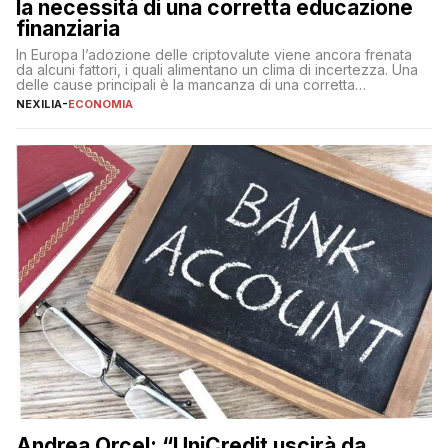
la necessità di una corretta educazione
finanziaria
In Europa l’adozione delle criptovalute viene ancora frenata
da alcuni fattori, i quali alimentano un clima di incertezza. Una
delle cause principali è la mancanza di una corretta
educazione finanziaria, che impedisce ad una larga parte della
NEXILIA
-
ECONOMIA
popolazione di comprendere in modo adeguato il
funzionamento e le implicazioni di questi asset digitali. Dubbi
sulle criptovalute: […]
Andrea Orcel: “UniCredit uscirà da