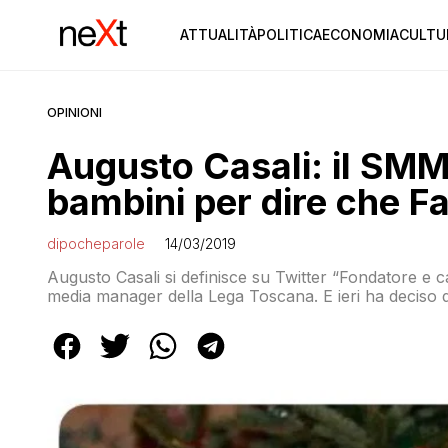
ATTUALITÀ
POLITICA
ECONOMIA
CULTU
OPINIONI
Augusto Casali: il SMM
bambini per dire che 
dipocheparole
14/03/2019
Augusto Casali si definisce su Twitter “Fondatore e c
media manager della Lega Toscana. E ieri ha deciso 
pubblicando questo tweet di tre bambini probabilment
didascalia: “Facebook, Instagram e Whatsapp in que