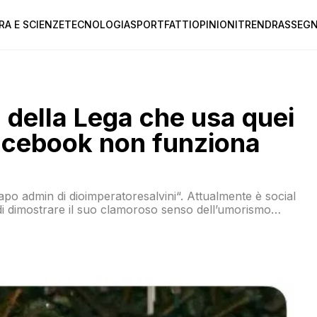
RA E SCIENZE
TECNOLOGIA
SPORT
FATTI
OPINIONI
TREND
RASSEGN
 della Lega che usa quei
Facebook non funziona
apo admin di dioimperatoresalvini“. Attualmente è social
di dimostrare il suo clamoroso senso dell’umorismo
e affetti da sindrome di down con la simpatica
sto momento”. Inspiegabilmente, […]