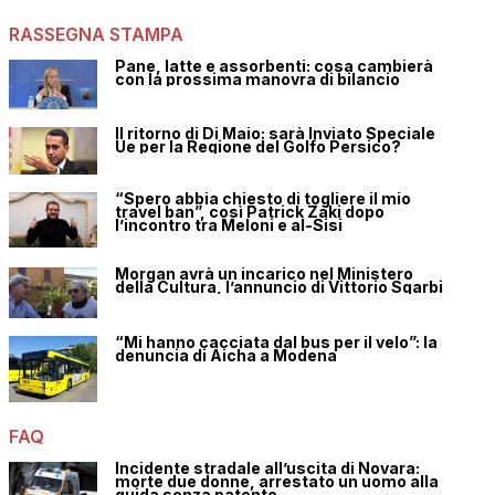
RASSEGNA STAMPA
Pane, latte e assorbenti: cosa cambierà
con la prossima manovra di bilancio
Il ritorno di Di Maio: sarà Inviato Speciale
Ue per la Regione del Golfo Persico?
“Spero abbia chiesto di togliere il mio
travel ban”, così Patrick Zaki dopo
l’incontro tra Meloni e al-Sisi
Morgan avrà un incarico nel Ministero
della Cultura, l’annuncio di Vittorio Sgarbi
“Mi hanno cacciata dal bus per il velo”: la
denuncia di Aicha a Modena
FAQ
Incidente stradale all’uscita di Novara:
morte due donne, arrestato un uomo alla
guida senza patente