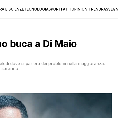
RA E SCIENZE
TECNOLOGIA
SPORT
FATTI
OPINIONI
TREND
RASSEGN
no buca a Di Maio
letti dove si parlerà dei problemi nella maggioranza.
i saranno