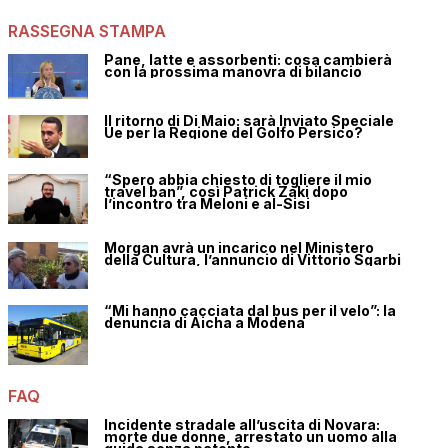
RASSEGNA STAMPA
Pane, latte e assorbenti: cosa cambierà
con la prossima manovra di bilancio
Il ritorno di Di Maio: sarà Inviato Speciale
Ue per la Regione del Golfo Persico?
“Spero abbia chiesto di togliere il mio
travel ban”, così Patrick Zaki dopo
l’incontro tra Meloni e al-Sisi
Morgan avrà un incarico nel Ministero
della Cultura, l’annuncio di Vittorio Sgarbi
“Mi hanno cacciata dal bus per il velo”: la
denuncia di Aicha a Modena
FAQ
Incidente stradale all’uscita di Novara:
morte due donne, arrestato un uomo alla