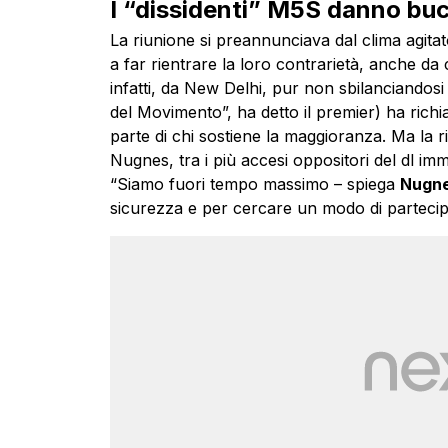
I “dissidenti” M5S danno buc
La riunione si preannunciava dal clima agitato
a far rientrare la loro contrarietà, anche da 
infatti, da New Delhi, pur non sbilanciandosi 
del Movimento”, ha detto il premier) ha rich
parte di chi sostiene la maggioranza. Ma la r
Nugnes, tra i più accesi oppositori del dl im
“Siamo fuori tempo massimo – spiega
Nugn
sicurezza e per cercare un modo di partecip