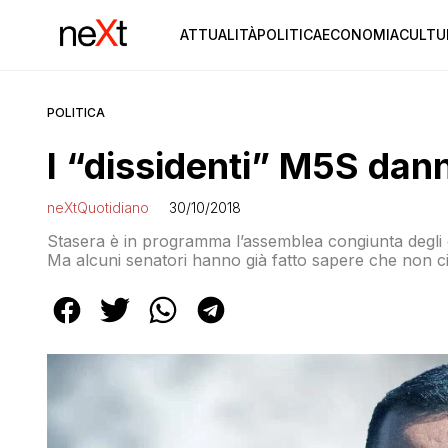
ATTUALITÀ
POLITICA
ECONOMIA
CULTU
POLITICA
I “dissidenti” M5S dan
neXtQuotidiano
30/10/2018
Stasera è in programma l’assemblea congiunta degli e
Ma alcuni senatori hanno già fatto sapere che non c