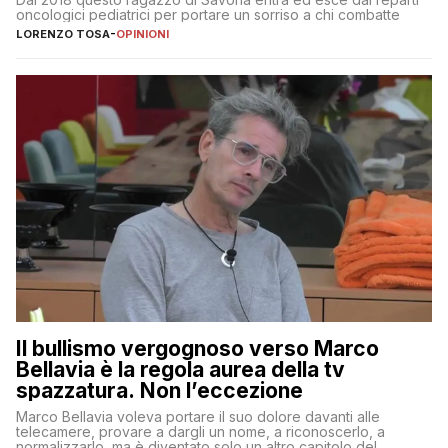
oncologici pediatrici per portare un sorriso a chi combatte
LORENZO TOSA
-
OPINIONI
Il bullismo vergognoso verso Marco
Bellavia è la regola aurea della tv
spazzatura. Non l’eccezione
Marco Bellavia voleva portare il suo dolore davanti alle
telecamere, provare a dargli un nome, a riconoscerlo, a
normalizzarlo, ma è diventato solo un altro capitolo del