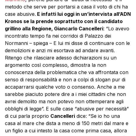
metodo che serve per portarsi a casa il voto di chi ha
case abusive.
E infatti lui oggi in un’intervista all’ADN
Kronos se la prende soprattutto con il candidato
grillino alla Regione, Giancarlo Cancelleri
: “Lo avevo
incontrato tempo fa nei corridoi di Palazzo dei
Normanni – spiega – E lui mi disse di continuare con le
demolizioni e anzi mi esortava ad andare avanti.
Ritengo che rilasciare adesso dichiarazioni su un
argomento così complesso, dimostra la non
conoscenza della problematica che va affrontata con
senso di responsabilità e non a colpi di slogan pur di
accaparrarsi qualche voto o consenso. Anche a me
sarebbe piaciuto potere dire a i miei cittadini che non
avrei demolito ma non potevo non ottemperare agli
obblighi di legge”. E sulle case “abusive per necessità”
di cui parla proprio
Cancelleri
dice: “Se io ho una
casa al mare che dista a meno di 150 metri dal mare e
un figlio a cui intesto la casa come prima casa, allora