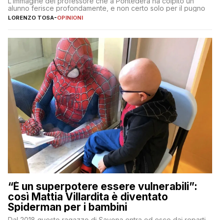
L’immagine del professore che a Pontedera ha colpito un
alunno ferisce profondamente, e non certo solo per il pugno
LORENZO TOSA
-
OPINIONI
“È un superpotere essere vulnerabili”:
così Mattia Villardita è diventato
Spiderman per i bambini
Dal 2018 questo ragazzo di Savona entra ed esce dai reparti