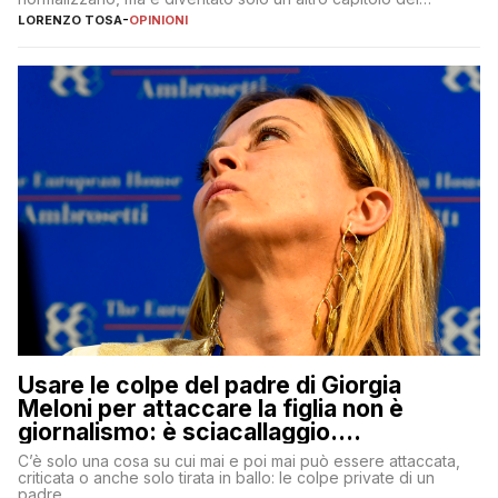
copione
LORENZO TOSA
-
OPINIONI
Usare le colpe del padre di Giorgia
Meloni per attaccare la figlia non è
giornalismo: è sciacallaggio.
Dimostriamo di essere diversi
C’è solo una cosa su cui mai e poi mai può essere attaccata,
criticata o anche solo tirata in ballo: le colpe private di un
padre