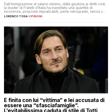
Dall’immigrazione al salario minimo, dalla giustizia ai diritti civili,
la leader di Fratelli d’Italia ha inanellato una quantità di
incorenze, proposte impraticabili, perle retrograde, senza che
nessuno – a destra come a sinistra – glielo abbia fatto notare
LORENZO TOSA
-
OPINIONI
È finita con lui “vittima” e lei accusata di
essere una “sfasciafamiglie”.
L’evitabilissima caduta di stile di Totti