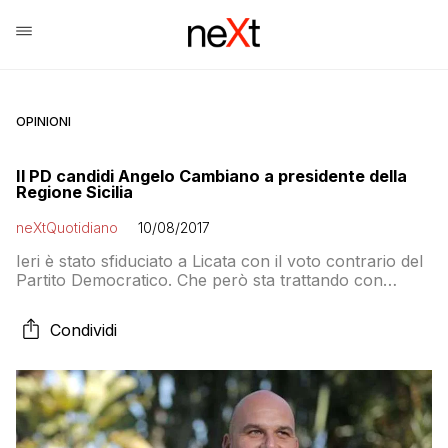
OPINIONI
Il PD candidi Angelo Cambiano a presidente della
Regione Sicilia
neXtQuotidiano
10/08/2017
Ieri è stato sfiduciato a Licata con il voto contrario del
Partito Democratico. Che però sta trattando con
Alfano per candidare Giampiero D’Alia, già ministro
con Letta e sottosegretario con Berlusconi, a
Condividi
governatore. Non sarebbe una bella idea invece
candidare lui?