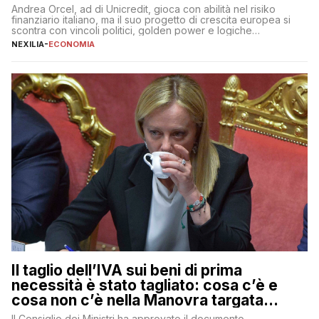
Andrea Orcel, ad di Unicredit, gioca con abilità nel risiko
finanziario italiano, ma il suo progetto di crescita europea si
scontra con vincoli politici, golden power e logiche
protezionistiche. Orcel e la mossa su Generali Andrea Orcel,
NEXILIA
-
ECONOMIA
ad di Unicredit, continua a sorprendere per la sua capacità di
muoversi con decisione in un contesto finanziario […]
Il taglio dell’IVA sui beni di prima
necessità è stato tagliato: cosa c’è e
cosa non c’è nella Manovra targata
Meloni
Il Consiglio dei Ministri ha approvato il documento