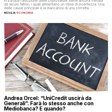
In Europa l’adozione delle criptovalute viene ancora frenata
da alcuni fattori, i quali alimentano un clima di incertezza. Una
delle cause principali è la mancanza di una corretta
educazione finanziaria, che impedisce ad una larga parte della
NEXILIA
-
ECONOMIA
popolazione di comprendere in modo adeguato il
funzionamento e le implicazioni di questi asset digitali. Dubbi
sulle criptovalute: […]
Andrea Orcel: “UniCredit uscirà da
Generali”. Farà lo stesso anche con
Mediobanca? E quando?