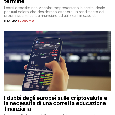
termine
I conti deposito non vincolati rappresentano la scelta ideale
per tutti coloro che desiderano ottenere un rendimento dai
propri risparmi senza rinunciare ad utilizzarli in caso di
necessità. A differenza delle forme vincolate tradizionali,
NEXILIA
-
ECONOMIA
questa tipologia consente di accedere alle somme versate in
qualsiasi momento, offrendo un equilibrio tra sicurezza,
flessibilità e rendimento. Come funzionano […]
I dubbi degli europei sulle criptovalute e
la necessità di una corretta educazione
finanziaria