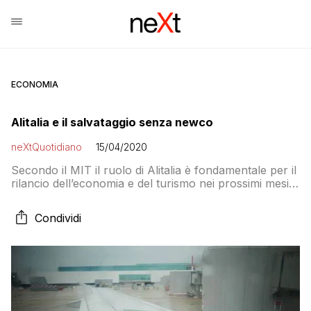
ECONOMIA
Alitalia e il salvataggio senza newco
neXtQuotidiano
15/04/2020
Secondo il MIT il ruolo di Alitalia è fondamentale per il
rilancio dell’economia e del turismo nei prossimi mesi e
nei prossimi anni». Queste frasi le sentiamo ogni volta
che, da un ventennio, è necessario “salvare Alitalia”
Condividi