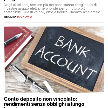
Negli ultimi anni, sempre più persone stanno scegliendo di
investire in auto elettriche o ibride per un futuro più
sostenibile. Questi veicoli, oltre a ridurre l’impatto ambientale,
offrono vantaggi economici a lungo termine, come minori costi
NEXILIA
-
ECONOMIA
di gestione e benefici fiscali. Tuttavia, l’acquisto di un’auto
nuova rappresenta un impegno finanziario significativo. Come
fare se non […]
Conto deposito non vincolato:
rendimenti senza obblighi a lungo