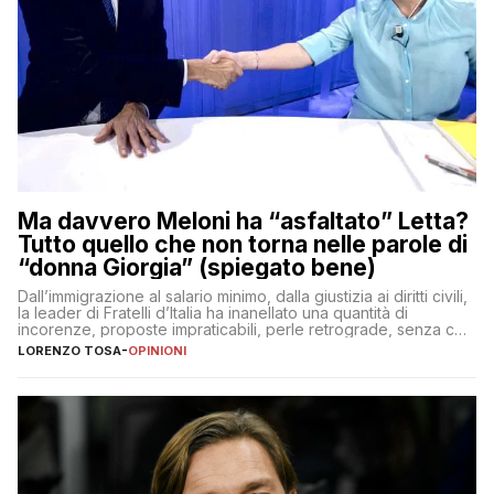
Ma davvero Meloni ha “asfaltato” Letta?
Tutto quello che non torna nelle parole di
“donna Giorgia” (spiegato bene)
Dall’immigrazione al salario minimo, dalla giustizia ai diritti civili,
la leader di Fratelli d’Italia ha inanellato una quantità di
incorenze, proposte impraticabili, perle retrograde, senza che
nessuno – a destra come a sinistra – glielo abbia fatto notare
LORENZO TOSA
-
OPINIONI