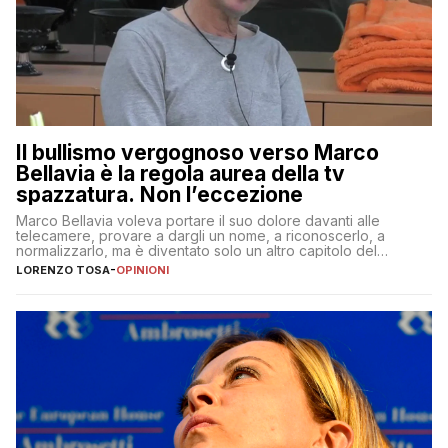
Il bullismo vergognoso verso Marco
Bellavia è la regola aurea della tv
spazzatura. Non l’eccezione
Marco Bellavia voleva portare il suo dolore davanti alle
telecamere, provare a dargli un nome, a riconoscerlo, a
normalizzarlo, ma è diventato solo un altro capitolo del
copione
LORENZO TOSA
-
OPINIONI