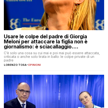
Usare le colpe del padre di Giorgia
Meloni per attaccare la figlia non è
giornalismo: è sciacallaggio.
Dimostriamo di essere diversi
C’è solo una cosa su cui mai e poi mai può essere attaccata,
criticata o anche solo tirata in ballo: le colpe private di un
padre
LORENZO TOSA
-
OPINIONI