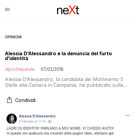
OPINIONI
Alessia D’Alessandro e la denuncia del furto
d’identità
dipocheparole
07/02/2018
Alessia D’Alessandro, la candidata del MoVimento 5
Stelle alla Camera in Campania, ha pubblicato sulla
sua pagina Facebook un appello per denunciare un
furto d’identità: LADRI DI IDENTITA’ PARLANO A MIO
Condividi
NOME, VI CHIEDO AIUTO! In queste ore qualcuno sta
creando delle pagine false, abbiamo già segnalato ai
responsabili di facebook il furto d’identità in […]