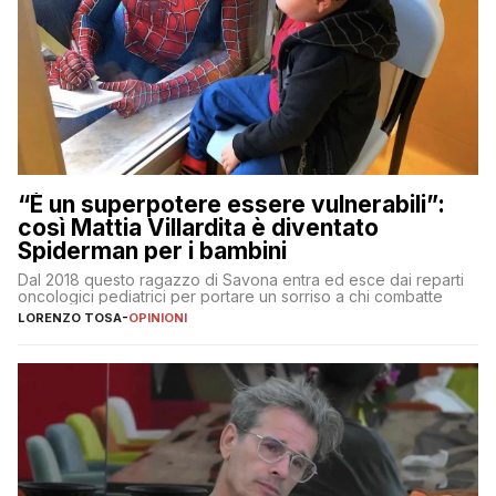
“È un superpotere essere vulnerabili”:
così Mattia Villardita è diventato
Spiderman per i bambini
Dal 2018 questo ragazzo di Savona entra ed esce dai reparti
oncologici pediatrici per portare un sorriso a chi combatte
LORENZO TOSA
-
OPINIONI