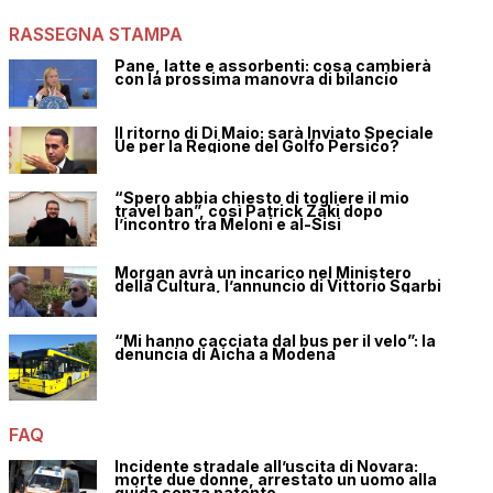
RASSEGNA STAMPA
Pane, latte e assorbenti: cosa cambierà
con la prossima manovra di bilancio
Il ritorno di Di Maio: sarà Inviato Speciale
Ue per la Regione del Golfo Persico?
“Spero abbia chiesto di togliere il mio
travel ban”, così Patrick Zaki dopo
l’incontro tra Meloni e al-Sisi
Morgan avrà un incarico nel Ministero
della Cultura, l’annuncio di Vittorio Sgarbi
“Mi hanno cacciata dal bus per il velo”: la
denuncia di Aicha a Modena
FAQ
Incidente stradale all’uscita di Novara:
morte due donne, arrestato un uomo alla
guida senza patente