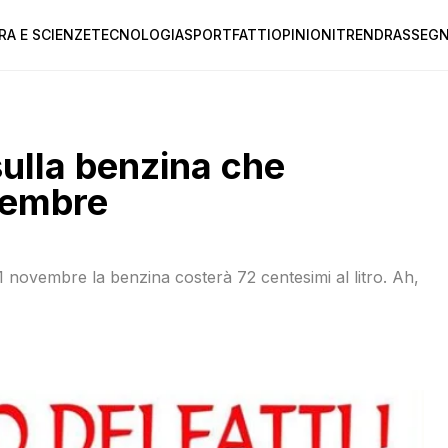
RA E SCIENZE
TECNOLOGIA
SPORT
FATTI
OPINIONI
TREND
RASSEGN
sulla benzina che
ovembre
31 novembre la benzina costerà 72 centesimi al litro. Ah,