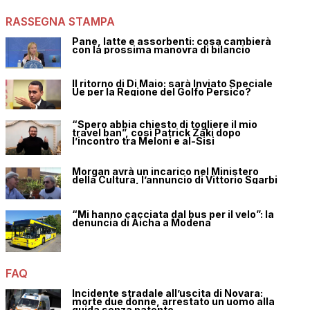
RASSEGNA STAMPA
Pane, latte e assorbenti: cosa cambierà
con la prossima manovra di bilancio
Il ritorno di Di Maio: sarà Inviato Speciale
Ue per la Regione del Golfo Persico?
“Spero abbia chiesto di togliere il mio
travel ban”, così Patrick Zaki dopo
l’incontro tra Meloni e al-Sisi
Morgan avrà un incarico nel Ministero
della Cultura, l’annuncio di Vittorio Sgarbi
“Mi hanno cacciata dal bus per il velo”: la
denuncia di Aicha a Modena
FAQ
Incidente stradale all’uscita di Novara:
morte due donne, arrestato un uomo alla
guida senza patente