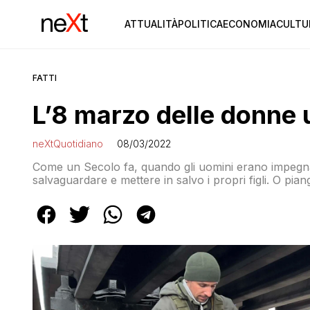
ATTUALITÀ
POLITICA
ECONOMIA
CULTU
FATTI
L’8 marzo delle donne 
neXtQuotidiano
08/03/2022
Come un Secolo fa, quando gli uomini erano impegnat
salvaguardare e mettere in salvo i propri figli. O pia