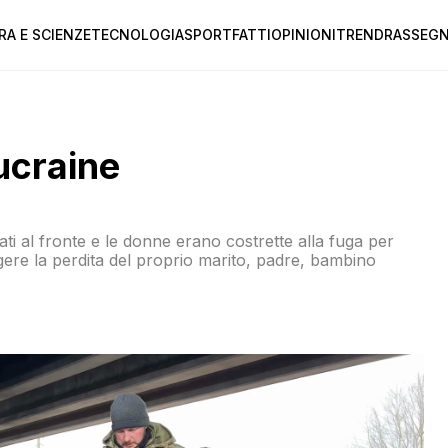
RA E SCIENZE
TECNOLOGIA
SPORT
FATTI
OPINIONI
TREND
RASSEGN
ucraine
i al fronte e le donne erano costrette alla fuga per
ngere la perdita del proprio marito, padre, bambino