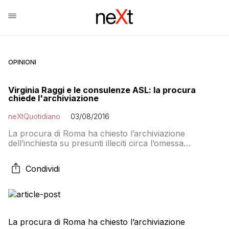
OPINIONI
Virginia Raggi e le consulenze ASL: la procura
chiede l'archiviazione
neXtQuotidiano
03/08/2016
La procura di Roma ha chiesto l’archiviazione
dell’inchiesta su presunti illeciti circa l’omessa
dichiarazione di incarichi e compensi relativi ad una
consulenza presso una Asl da parte della sindaca di
Condividi
Roma Virginia Raggi nel periodo in cui era consigliere
comunale. l procuratore aggiunto Paolo Ielo ed il
sostituto Francesco Dall’Olio hanno motivato la
richiesta sostenendo, secondo […]
La
procura
di Roma ha chiesto l’archiviazione