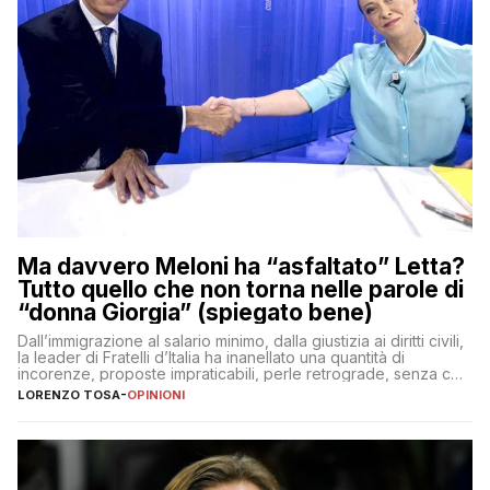
Ma davvero Meloni ha “asfaltato” Letta?
Tutto quello che non torna nelle parole di
“donna Giorgia” (spiegato bene)
Dall’immigrazione al salario minimo, dalla giustizia ai diritti civili,
la leader di Fratelli d’Italia ha inanellato una quantità di
incorenze, proposte impraticabili, perle retrograde, senza che
nessuno – a destra come a sinistra – glielo abbia fatto notare
LORENZO TOSA
-
OPINIONI