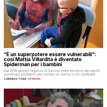
“È un superpotere essere vulnerabili”:
così Mattia Villardita è diventato
Spiderman per i bambini
Dal 2018 questo ragazzo di Savona entra ed esce dai reparti
oncologici pediatrici per portare un sorriso a chi combatte
LORENZO TOSA
-
OPINIONI