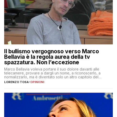
Il bullismo vergognoso verso Marco
Bellavia è la regola aurea della tv
spazzatura. Non l’eccezione
Marco Bellavia voleva portare il suo dolore davanti alle
telecamere, provare a dargli un nome, a riconoscerlo, a
normalizzarlo, ma è diventato solo un altro capitolo del
copione
LORENZO TOSA
-
OPINIONI