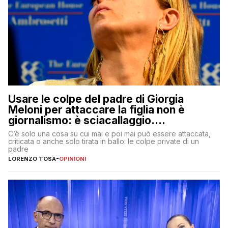
Usare le colpe del padre di Giorgia
Meloni per attaccare la figlia non è
giornalismo: è sciacallaggio.
Dimostriamo di essere diversi
C’è solo una cosa su cui mai e poi mai può essere attaccata,
criticata o anche solo tirata in ballo: le colpe private di un
padre
LORENZO TOSA
-
OPINIONI