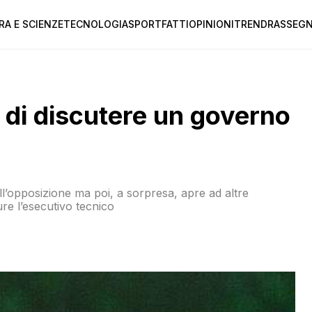
RA E SCIENZE
TECNOLOGIA
SPORT
FATTI
OPINIONI
TREND
RASSEGN
D di discutere un governo
all’opposizione ma poi, a sorpresa, apre ad altre
re l’esecutivo tecnico