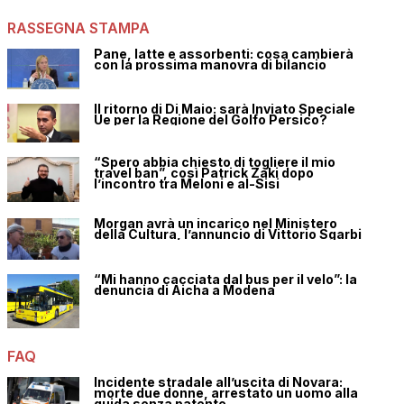
RASSEGNA STAMPA
Pane, latte e assorbenti: cosa cambierà
con la prossima manovra di bilancio
Il ritorno di Di Maio: sarà Inviato Speciale
Ue per la Regione del Golfo Persico?
“Spero abbia chiesto di togliere il mio
travel ban”, così Patrick Zaki dopo
l’incontro tra Meloni e al-Sisi
Morgan avrà un incarico nel Ministero
della Cultura, l’annuncio di Vittorio Sgarbi
“Mi hanno cacciata dal bus per il velo”: la
denuncia di Aicha a Modena
FAQ
Incidente stradale all’uscita di Novara:
morte due donne, arrestato un uomo alla
guida senza patente