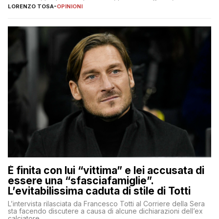
nessuno – a destra come a sinistra – glielo abbia fatto notare
LORENZO TOSA
-
OPINIONI
È finita con lui “vittima” e lei accusata di
essere una “sfasciafamiglie”.
L’evitabilissima caduta di stile di Totti
L’intervista rilasciata da Francesco Totti al Corriere della Sera
sta facendo discutere a causa di alcune dichiarazioni dell’ex
calciatore