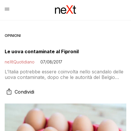
OPINIONI
Le uova contaminate al Fipronil
neXtQuotidiano
07/08/2017
L’Italia potrebbe essere coinvolta nello scandalo delle
uova contaminate, dopo che le autorità del Belgio
hanno informato la Commissione e gli altri paesi
dell’Unione europea che il prodotto all’origine della
Condividi
contaminazione da fipronil è utilizzato anche sul
mercato italiano. Lo scrive l’agenzia di stampa AGI che
poi specifica: “Nella loro notifica iniziale al Sistema di
[…]