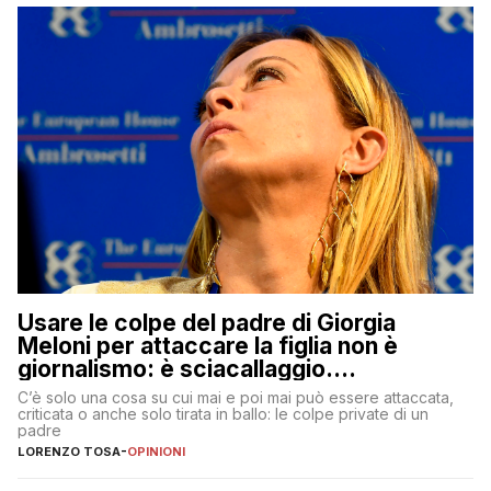
Usare le colpe del padre di Giorgia
Meloni per attaccare la figlia non è
giornalismo: è sciacallaggio.
Dimostriamo di essere diversi
C’è solo una cosa su cui mai e poi mai può essere attaccata,
criticata o anche solo tirata in ballo: le colpe private di un
padre
LORENZO TOSA
-
OPINIONI