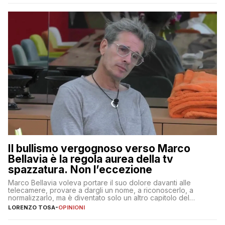
Il bullismo vergognoso verso Marco
Bellavia è la regola aurea della tv
spazzatura. Non l’eccezione
Marco Bellavia voleva portare il suo dolore davanti alle
telecamere, provare a dargli un nome, a riconoscerlo, a
normalizzarlo, ma è diventato solo un altro capitolo del
copione
LORENZO TOSA
-
OPINIONI