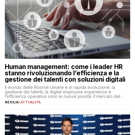
Human management: come i leader HR
stanno rivoluzionando l’efficienza e la
gestione dei talenti con soluzioni digitali
Il mondo delle Risorse Umane è in rapida evoluzione: la
gestione dei talenti, la digital employee experience e
l’efficienza operativa sono le nuove priorità. Il mercato del
lavoro, d’altra parte, è sempre più competitivo con una lotta
NEXILIA
-
ATTUALITÀ
per aggiudicarsi i talenti più validi che si intensifica e le
aspettative dei dipendenti in continua evoluzione. I […]