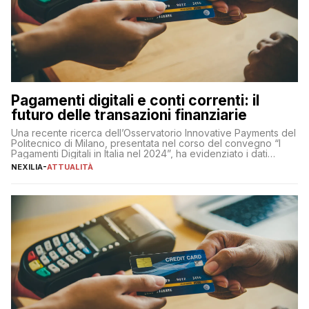
Pagamenti digitali e conti correnti: il
futuro delle transazioni finanziarie
Una recente ricerca dell’Osservatorio Innovative Payments del
Politecnico di Milano, presentata nel corso del convegno “I
Pagamenti Digitali in Italia nel 2024”, ha evidenziato i dati
definitivi del primo semestre 2024 relativamente alle
NEXILIA
-
ATTUALITÀ
transazioni dei pagamenti digitali con carta nel nostro Paese:
223 miliardi di euro. Si ritiene che il totale relativo ai 12 mesi […]