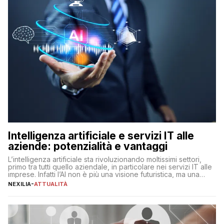
Intelligenza artificiale e servizi IT alle
aziende: potenzialità e vantaggi
L’intelligenza artificiale sta rivoluzionando moltissimi settori,
primo tra tutti quello aziendale, in particolare nei servizi IT alle
imprese. Infatti l’AI non è più una visione futuristica, ma una
realtà operativa che sta portando a un cambio significativo in
NEXILIA
-
ATTUALITÀ
ogni ambito. L’inserimento delle tecnologie di intelligenza
artificiale porta non solo all’ottimizzazione di diverse
operazioni, bensì comporta […]