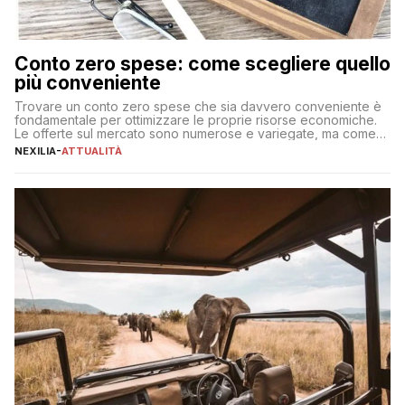
Conto zero spese: come scegliere quello
più conveniente
Trovare un conto zero spese che sia davvero conveniente è
fondamentale per ottimizzare le proprie risorse economiche.
Le offerte sul mercato sono numerose e variegate, ma come
individuare quella più adatta alle proprie esigenze senza
NEXILIA
-
ATTUALITÀ
incorrere in costi nascosti? Optare per un conto zero spese
significa eliminare le spese di gestione che spesso incidono
sul […]