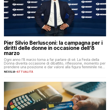
Pier Silvio Berlusconi: la campagna per i
diritti delle donne in occasione dell’8
marzo
Ogni anno l’8 marzo torna a far parlare di sé. La Festa della
Donna diventa occasione di dibattito, riflessione, momento per
prendere una posizione e dar valore alla figura femminile nella
sua complessità e crucialità. A lanciare un messaggio “forte e
NEXILIA
-
ATTUALITÀ
chiaro” quest’anno è stato anche Pier Silvio Berlusconi,
amministratore delegato di Mediaset, che ha […]