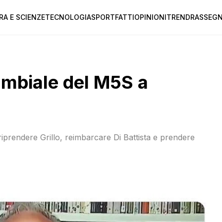
RA E SCIENZE
TECNOLOGIA
SPORT
FATTI
OPINIONI
TREND
RASSEGN
ambiale del M5S a
 riprendere Grillo, reimbarcare Di Battista e prendere