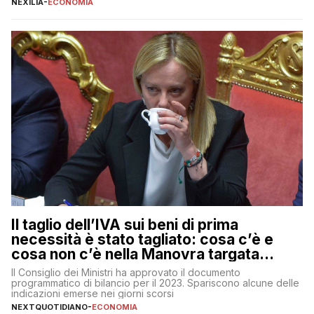
NEXILIA
-
ECONOMIA
ad di Unicredit, continua a sorprendere per la sua capacità di
muoversi con decisione in un contesto finanziario […]
Il taglio dell’IVA sui beni di prima
necessità è stato tagliato: cosa c’è e
cosa non c’è nella Manovra targata
Meloni
Il Consiglio dei Ministri ha approvato il documento
programmatico di bilancio per il 2023. Spariscono alcune delle
indicazioni emerse nei giorni scorsi
NEXTQUOTIDIANO
-
ECONOMIA