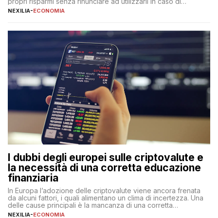
propri risparmi senza rinunciare ad utilizzarli in caso di
necessità. A differenza delle forme vincolate tradizionali,
NEXILIA
-
ECONOMIA
questa tipologia consente di accedere alle somme versate in
qualsiasi momento, offrendo un equilibrio tra sicurezza,
flessibilità e rendimento. Come funzionano […]
I dubbi degli europei sulle criptovalute e
la necessità di una corretta educazione
finanziaria
In Europa l’adozione delle criptovalute viene ancora frenata
da alcuni fattori, i quali alimentano un clima di incertezza. Una
delle cause principali è la mancanza di una corretta
educazione finanziaria, che impedisce ad una larga parte della
NEXILIA
-
ECONOMIA