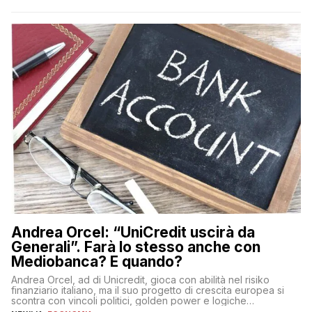
popolazione di comprendere in modo adeguato il
funzionamento e le implicazioni di questi asset digitali. Dubbi
sulle criptovalute: […]
Andrea Orcel: “UniCredit uscirà da
Generali”. Farà lo stesso anche con
Mediobanca? E quando?
Andrea Orcel, ad di Unicredit, gioca con abilità nel risiko
finanziario italiano, ma il suo progetto di crescita europea si
scontra con vincoli politici, golden power e logiche
protezionistiche. Orcel e la mossa su Generali Andrea Orcel,