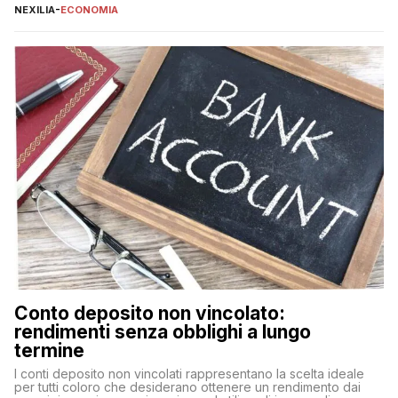
offrono vantaggi economici a lungo termine, come minori costi
NEXILIA
-
ECONOMIA
di gestione e benefici fiscali. Tuttavia, l’acquisto di un’auto
nuova rappresenta un impegno finanziario significativo. Come
fare se non […]
Conto deposito non vincolato:
rendimenti senza obblighi a lungo
termine
I conti deposito non vincolati rappresentano la scelta ideale
per tutti coloro che desiderano ottenere un rendimento dai