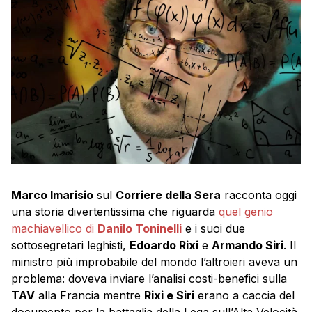
Marco Imarisio
sul
Corriere della Sera
racconta oggi
una storia divertentissima che riguarda
quel genio
machiavellico di
Danilo Toninelli
e i suoi due
sottosegretari leghisti,
Edoardo Rixi
e
Armando Siri
. Il
ministro più improbabile del mondo l’altroieri aveva un
problema: doveva inviare l’analisi costi-benefici sulla
TAV
alla Francia mentre
Rixi e Siri
erano a caccia del