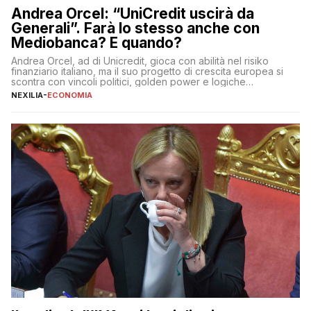
Andrea Orcel: “UniCredit uscirà da
Generali”. Farà lo stesso anche con
Mediobanca? E quando?
Andrea Orcel, ad di Unicredit, gioca con abilità nel risiko
finanziario italiano, ma il suo progetto di crescita europea si
scontra con vincoli politici, golden power e logiche
protezionistiche. Orcel e la mossa su Generali Andrea Orcel,
NEXILIA
-
ECONOMIA
ad di Unicredit, continua a sorprendere per la sua capacità di
muoversi con decisione in un contesto finanziario […]