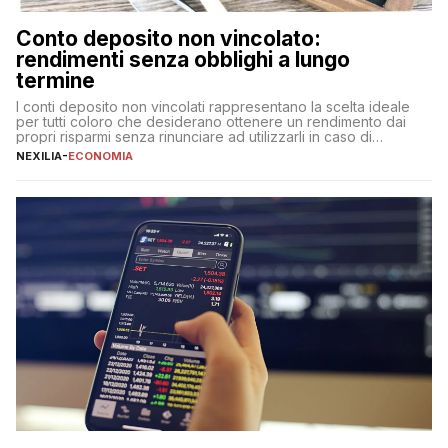
Conto deposito non vincolato:
rendimenti senza obblighi a lungo
termine
I conti deposito non vincolati rappresentano la scelta ideale
per tutti coloro che desiderano ottenere un rendimento dai
propri risparmi senza rinunciare ad utilizzarli in caso di
necessità. A differenza delle forme vincolate tradizionali,
NEXILIA
-
ECONOMIA
questa tipologia consente di accedere alle somme versate in
qualsiasi momento, offrendo un equilibrio tra sicurezza,
flessibilità e rendimento. Come funzionano […]