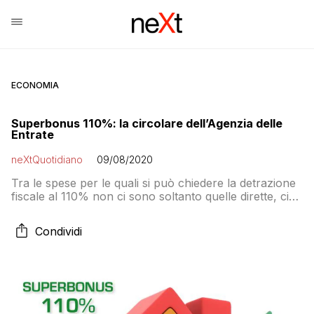
ECONOMIA
Superbonus 110%: la circolare dell’Agenzia delle
Entrate
neXtQuotidiano
09/08/2020
Tra le spese per le quali si può chiedere la detrazione
fiscale al 110% non ci sono soltanto quelle dirette, cioè
i pagamenti alla ditta che esegue i lavori di
ristrutturazione. Sono compresi anche i costi per
Condividi
i materiali, dalla mattonelle ai sanitari