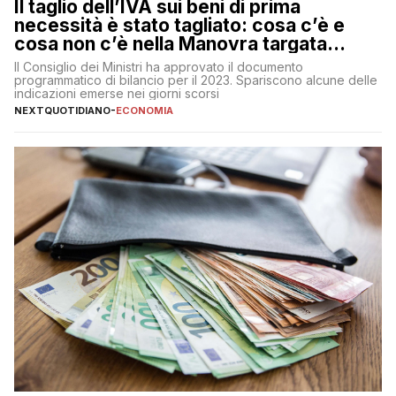
Il taglio dell’IVA sui beni di prima
necessità è stato tagliato: cosa c’è e
cosa non c’è nella Manovra targata
Meloni
Il Consiglio dei Ministri ha approvato il documento
programmatico di bilancio per il 2023. Spariscono alcune delle
indicazioni emerse nei giorni scorsi
NEXTQUOTIDIANO
-
ECONOMIA