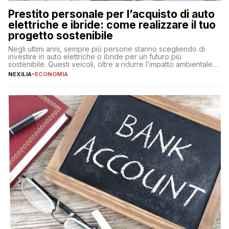
Prestito personale per l’acquisto di auto
elettriche e ibride: come realizzare il tuo
progetto sostenibile
Negli ultimi anni, sempre più persone stanno scegliendo di
investire in auto elettriche o ibride per un futuro più
sostenibile. Questi veicoli, oltre a ridurre l’impatto ambientale,
offrono vantaggi economici a lungo termine, come minori costi
NEXILIA
-
ECONOMIA
di gestione e benefici fiscali. Tuttavia, l’acquisto di un’auto
nuova rappresenta un impegno finanziario significativo. Come
fare se non […]