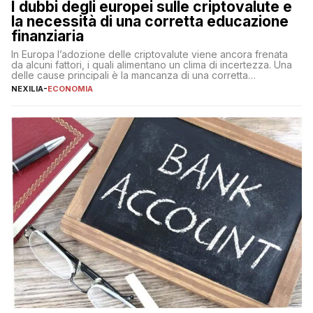
I dubbi degli europei sulle criptovalute e
la necessità di una corretta educazione
finanziaria
In Europa l’adozione delle criptovalute viene ancora frenata
da alcuni fattori, i quali alimentano un clima di incertezza. Una
delle cause principali è la mancanza di una corretta
educazione finanziaria, che impedisce ad una larga parte della
NEXILIA
-
ECONOMIA
popolazione di comprendere in modo adeguato il
funzionamento e le implicazioni di questi asset digitali. Dubbi
sulle criptovalute: […]