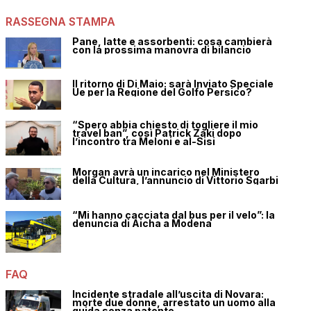
RASSEGNA STAMPA
Pane, latte e assorbenti: cosa cambierà
con la prossima manovra di bilancio
Il ritorno di Di Maio: sarà Inviato Speciale
Ue per la Regione del Golfo Persico?
“Spero abbia chiesto di togliere il mio
travel ban”, così Patrick Zaki dopo
l’incontro tra Meloni e al-Sisi
Morgan avrà un incarico nel Ministero
della Cultura, l’annuncio di Vittorio Sgarbi
“Mi hanno cacciata dal bus per il velo”: la
denuncia di Aicha a Modena
FAQ
Incidente stradale all’uscita di Novara:
morte due donne, arrestato un uomo alla
guida senza patente