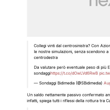
Collegi vinti dal centrosinistra? Con Azi
le nostre simulazioni, senza scendono a 2
centrodestra
Da valutare però eventuale peso di più E
sondaggi
https://t.co/dOwLVd6RwB
pic.t
— Sondaggi Bidimedia (@SBidimedia)
Aug
Un saldo nettamente passivo confermato anch
infatti, spiega tutti i riflessi della rottura tra 