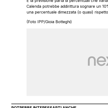
E la previsione parla di percentuali che vari
Calenda potrebbe addirittura sognare un 10
una percentuale dimezzata (o quasi) rispetto
(Foto IPP/Gioia Botteghi)
POTREBBE INTERESSARTI ANCHE