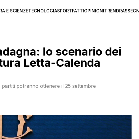
RA E SCIENZE
TECNOLOGIA
SPORT
FATTI
OPINIONI
TREND
RASSEGN
uadagna: lo scenario dei
ttura Letta-Calenda
i partiti potranno ottenere il 25 settembre