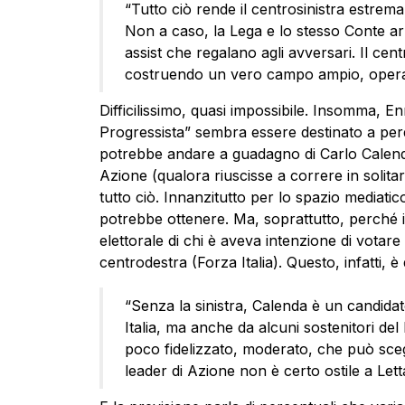
“Tutto ciò rende il centrosinistra estrem
Non a caso, la Lega e lo stesso Conte arri
assist che regalano agli avversari. Il cen
costruendo un vero campo ampio, opera
Difficilissimo, quasi impossibile. Insomma, E
Progressista” sembra essere destinato a perd
potrebbe andare a guadagno di Carlo Calenda.
Azione (qualora riuscisse a correre in solit
tutto ciò. Innanzitutto per lo spazio media
potrebbe ottenere. Ma, soprattutto, perché i
elettorale di chi è aveva intenzione di votare
centrodestra (Forza Italia). Questo, infatti,
“Senza la sinistra, Calenda è un candida
Italia, ma anche da alcuni sostenitori del
poco fidelizzato, moderato, che può sceg
leader di Azione non è certo ostile a Lett