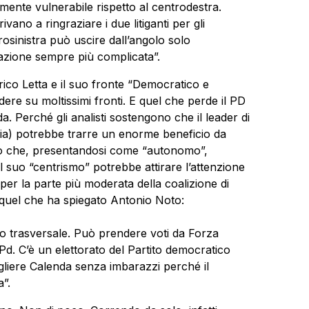
amente vulnerabile rispetto al centrodestra.
vano a ringraziare i due litiganti per gli
trosinistra può uscire dall’angolo solo
zione sempre più complicata”.
nrico Letta e il suo fronte “Democratico e
ere su moltissimi fronti. E quel che perde il PD
 Perché gli analisti sostengono che il leader di
aria) potrebbe trarre un enorme beneficio da
tico che, presentandosi come “autonomo”,
l suo “centrismo” potrebbe attirare l’attenzione
 per la parte più moderata della coalizione di
 è quel che ha spiegato Antonio Noto:
to trasversale. Può prendere voti da Forza
 Pd. C’è un elettorato del Partito democratico
liere Calenda senza imbarazzi perché il
a”.