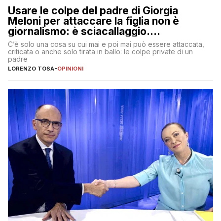
Usare le colpe del padre di Giorgia
Meloni per attaccare la figlia non è
giornalismo: è sciacallaggio.
Dimostriamo di essere diversi
C’è solo una cosa su cui mai e poi mai può essere attaccata,
criticata o anche solo tirata in ballo: le colpe private di un
padre
LORENZO TOSA
-
OPINIONI