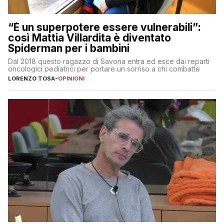
“È un superpotere essere vulnerabili”:
così Mattia Villardita è diventato
Spiderman per i bambini
Dal 2018 questo ragazzo di Savona entra ed esce dai reparti
oncologici pediatrici per portare un sorriso a chi combatte
LORENZO TOSA
-
OPINIONI