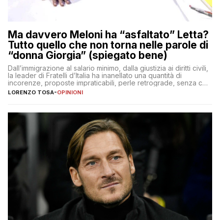
Ma davvero Meloni ha “asfaltato” Letta?
Tutto quello che non torna nelle parole di
“donna Giorgia” (spiegato bene)
Dall’immigrazione al salario minimo, dalla giustizia ai diritti civili,
la leader di Fratelli d’Italia ha inanellato una quantità di
incorenze, proposte impraticabili, perle retrograde, senza che
nessuno – a destra come a sinistra – glielo abbia fatto notare
LORENZO TOSA
-
OPINIONI