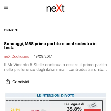
OPINIONI
Sondaggi, M5S primo partito e centrodestra in
testa
neXtQuotidiano
19/09/2017
Il MoVimento 5 Stelle continua a essere il primo partito
nelle preferenze degli italiani ma il centrodestra unito
insieme arriva quasi al 36% dei voti. Questi i risultati di
un sondaggio Tecné per TGCom oggi riprodotto da
Condividi
Libero, che certifica la leadership dei grillini con mezzo
punto percentuale in più rispetto al Partito
Democratico mentre […]