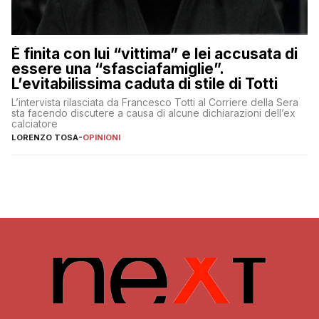
È finita con lui “vittima” e lei accusata di
essere una “sfasciafamiglie”.
L’evitabilissima caduta di stile di Totti
L’intervista rilasciata da Francesco Totti al Corriere della Sera
sta facendo discutere a causa di alcune dichiarazioni dell’ex
calciatore
LORENZO TOSA
-
OPINIONI