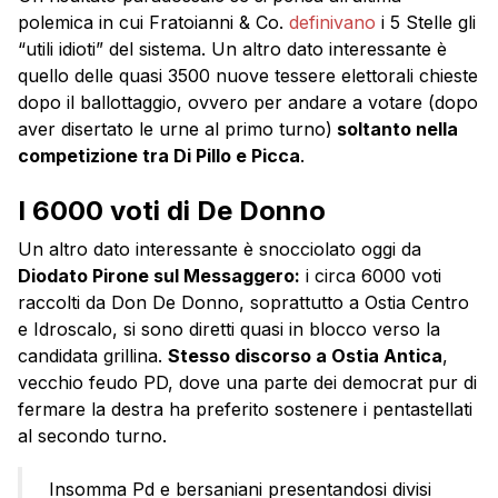
polemica in cui Fratoianni & Co.
definivano
i 5 Stelle gli
“utili idioti” del sistema. Un altro dato interessante è
quello delle quasi 3500 nuove tessere elettorali chieste
dopo il ballottaggio, ovvero per andare a votare (dopo
aver disertato le urne al primo turno)
soltanto nella
competizione tra Di Pillo e Picca
.
I 6000 voti di De Donno
Un altro dato interessante è snocciolato oggi da
Diodato Pirone sul Messaggero:
i circa 6000 voti
raccolti da Don De Donno, soprattutto a Ostia Centro
e Idroscalo, si sono diretti quasi in blocco verso la
candidata grillina.
Stesso discorso a Ostia Antica
,
vecchio feudo PD, dove una parte dei democrat pur di
fermare la destra ha preferito sostenere i pentastellati
al secondo turno.
Insomma Pd e bersaniani presentandosi divisi