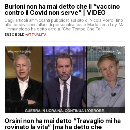
Burioni non ha mai detto che il “vaccino
contro il Covid non serve” | VIDEO
Dagli articoli ammiccanti pubblicati sul sito di Nicola Porro, fino
alle condivisioni fallaci di personalità come Maddalena Loy. Ma
l’immunologo ha detto altro a “Che Tempo Che Fa”
ENZO BOLDI
-
ATTUALITÀ
Orsini non ha mai detto “Travaglio mi ha
rovinato la vita” (ma ha detto che