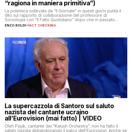
“ragiona in maniera primitiva”)
La polemica sollevata da “Il Giornale” in questi giorni punta il
dito sul rapporto di collaborazione del professore di
Sociologia con “Il Fatto Quotidiano” dopo che in passato
erano volati stracci
ENZO BOLDI
-
FACT CHECKING
La supercazzola di Santoro sul saluto
nazista del cantante ucraino
all’Eurovision (mai fatto) | VIDEO
Oleh Psjuk, cantante dei “Kalush Orchestra”, non ha fatto il
saluto nazista abbandonando il palco dell’Eurovision. Anche se