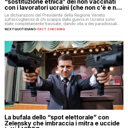
“sostituzione etnica” dei non vaccinati
con i lavoratori ucraini (che non c’è e non
ci sarà)
Le dichiarazioni del Presidente della Regione Veneto
sull’accoglienza di chi scappa dalla guerra in Ucraina sono
state completamente travisate, dando vita a dei paradossali
falsi che girano sui social
NEXTQUOTIDIANO
-
FACT CHECKING
La bufala dello “spot elettorale” con
Zelensky che imbraccia i mitra e uccide