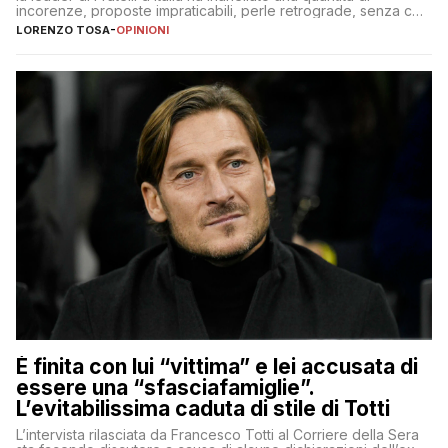
incorenze, proposte impraticabili, perle retrograde, senza che
nessuno – a destra come a sinistra – glielo abbia fatto notare
LORENZO TOSA
-
OPINIONI
È finita con lui “vittima” e lei accusata di
essere una “sfasciafamiglie”.
L’evitabilissima caduta di stile di Totti
L’intervista rilasciata da Francesco Totti al Corriere della Sera