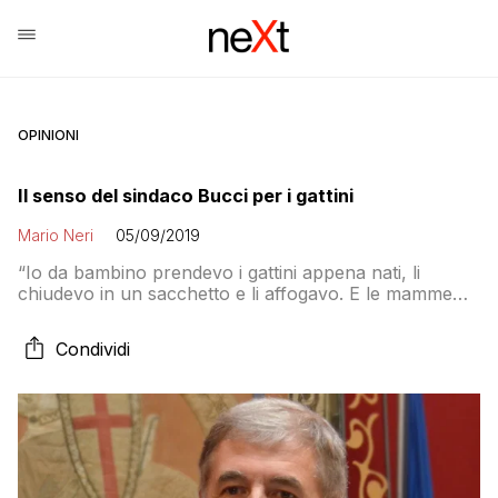
OPINIONI
Il senso del sindaco Bucci per i gattini
Mario Neri
05/09/2019
“Io da bambino prendevo i gattini appena nati, li
chiudevo in un sacchetto e li affogavo. E le mamme
che non riuscivo a prenderle, le infilzavo con le
stecche degli ombrelli, per ucciderle. In più, fosse per
Condividi
me, sopprimerei tutti i cani”: secondo Repubblica
Genova il sindaco Marco Bucci se ne sarebbe uscito
così durante […]