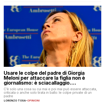
Usare le colpe del padre di Giorgia
Meloni per attaccare la figlia non è
giornalismo: è sciacallaggio.
Dimostriamo di essere diversi
C’è solo una cosa su cui mai e poi mai può essere attaccata,
criticata o anche solo tirata in ballo: le colpe private di un
padre
LORENZO TOSA
-
OPINIONI