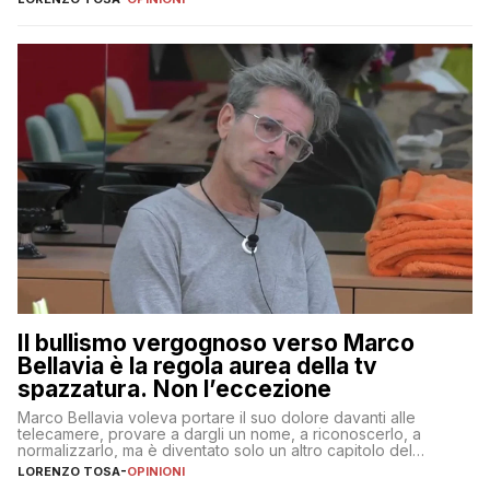
Il bullismo vergognoso verso Marco
Bellavia è la regola aurea della tv
spazzatura. Non l’eccezione
Marco Bellavia voleva portare il suo dolore davanti alle
telecamere, provare a dargli un nome, a riconoscerlo, a
normalizzarlo, ma è diventato solo un altro capitolo del
copione
LORENZO TOSA
-
OPINIONI