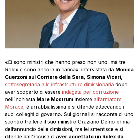
«Ci sono ministri che hanno preso non uno, ma tre
Rolex e sono ancora in carica»: intervistata da
Monica
Guerzoni sul Corriere della Sera
,
Simona Vicari
,
sottosegretaria alle infrastrutture dimissionaria
dopo
aver scoperto di essere
indagata per corruzione
nell’inchiesta
Mare Mostrum
insieme
all’armatore
Morace
, è arrabbiatissima e si difende attaccando i
suoi colleghi di governo. Sui giornali si racconta di uno
scontro tra lei e il suo ministro Graziano Delrio prima
dell’annuncio delle dimissioni, ma lei smentisce e si
difende dall’accusa di
aver accettato un Rolex da