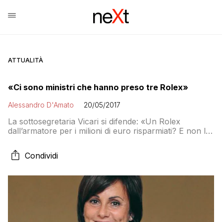
ATTUALITÀ
«Ci sono ministri che hanno preso tre Rolex»
Alessandro D'Amato
20/05/2017
La sottosegretaria Vicari si difende: «Un Rolex
dall’armatore per i milioni di euro risparmiati? E non le
sembrerebbe un po’ poco?». L’inchiesta Mare
Mostrum e la rete di Morace: dalle automobili ai
Condividi
biglietti per lo stadio. Le accuse a Crocetta