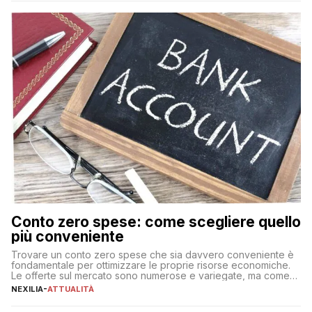
Conto zero spese: come scegliere quello
più conveniente
Trovare un conto zero spese che sia davvero conveniente è
fondamentale per ottimizzare le proprie risorse economiche.
Le offerte sul mercato sono numerose e variegate, ma come
individuare quella più adatta alle proprie esigenze senza
NEXILIA
-
ATTUALITÀ
incorrere in costi nascosti? Optare per un conto zero spese
significa eliminare le spese di gestione che spesso incidono