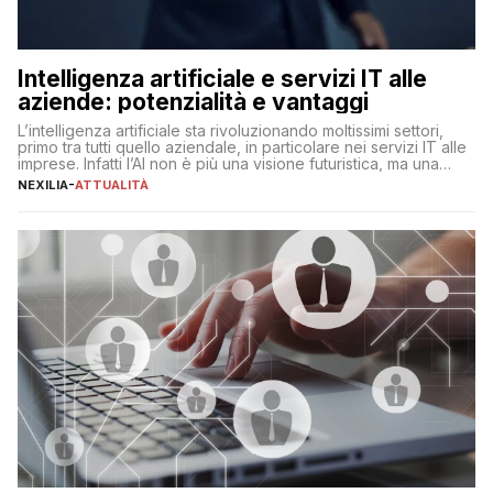
Intelligenza artificiale e servizi IT alle
aziende: potenzialità e vantaggi
L’intelligenza artificiale sta rivoluzionando moltissimi settori,
primo tra tutti quello aziendale, in particolare nei servizi IT alle
imprese. Infatti l’AI non è più una visione futuristica, ma una
realtà operativa che sta portando a un cambio significativo in
NEXILIA
-
ATTUALITÀ
ogni ambito. L’inserimento delle tecnologie di intelligenza
artificiale porta non solo all’ottimizzazione di diverse
operazioni, bensì comporta […]