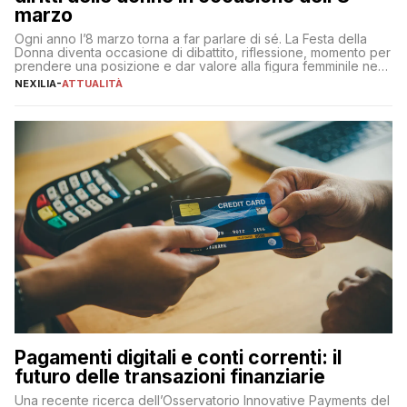
marzo
Ogni anno l’8 marzo torna a far parlare di sé. La Festa della
Donna diventa occasione di dibattito, riflessione, momento per
prendere una posizione e dar valore alla figura femminile nella
sua complessità e crucialità. A lanciare un messaggio “forte e
NEXILIA
-
ATTUALITÀ
chiaro” quest’anno è stato anche Pier Silvio Berlusconi,
amministratore delegato di Mediaset, che ha […]
Pagamenti digitali e conti correnti: il
futuro delle transazioni finanziarie
Una recente ricerca dell’Osservatorio Innovative Payments del