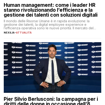
Human management: come i leader HR
stanno rivoluzionando l’efficienza e la
gestione dei talenti con soluzioni digitali
Il mondo delle Risorse Umane è in rapida evoluzione: la
gestione dei talenti, la digital employee experience e
l’efficienza operativa sono le nuove priorità. Il mercato del
lavoro, d’altra parte, è sempre più competitivo con una lotta
NEXILIA
-
ATTUALITÀ
per aggiudicarsi i talenti più validi che si intensifica e le
aspettative dei dipendenti in continua evoluzione. I […]
Pier Silvio Berlusconi: la campagna per i
diritti delle donne in occasione dell’8