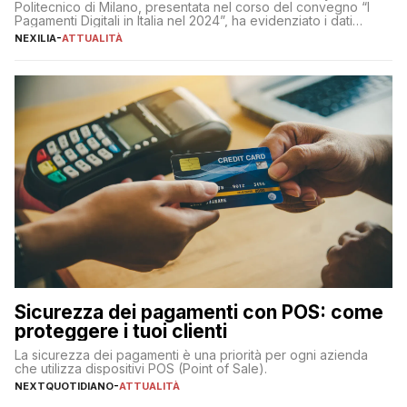
Politecnico di Milano, presentata nel corso del convegno “I
Pagamenti Digitali in Italia nel 2024”, ha evidenziato i dati
definitivi del primo semestre 2024 relativamente alle
NEXILIA
-
ATTUALITÀ
transazioni dei pagamenti digitali con carta nel nostro Paese:
223 miliardi di euro. Si ritiene che il totale relativo ai 12 mesi […]
Sicurezza dei pagamenti con POS: come
proteggere i tuoi clienti
La sicurezza dei pagamenti è una priorità per ogni azienda
che utilizza dispositivi POS (Point of Sale).
NEXTQUOTIDIANO
-
ATTUALITÀ