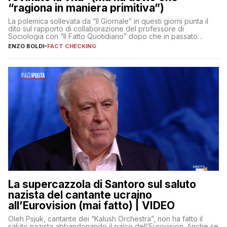
“ragiona in maniera primitiva”)
La polemica sollevata da “Il Giornale” in questi giorni punta il
dito sul rapporto di collaborazione del professore di
Sociologia con “Il Fatto Quotidiano” dopo che in passato
erano volati stracci
ENZO BOLDI
-
FACT CHECKING
La supercazzola di Santoro sul saluto
nazista del cantante ucraino
all’Eurovision (mai fatto) | VIDEO
Oleh Psjuk, cantante dei “Kalush Orchestra”, non ha fatto il
saluto nazista abbandonando il palco dell’Eurovision. Anche se