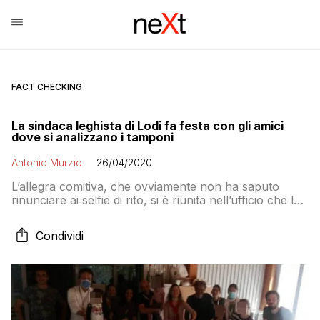
FACT CHECKING
La sindaca leghista di Lodi fa festa con gli amici
dove si analizzano i tamponi
Antonio Murzio
26/04/2020
L’allegra comitiva, che ovviamente non ha saputo
rinunciare ai selfie di rito, si è riunita nell’ufficio che la
prima cittadina, presidente della Fondazione Ptt, ha nel
Parco tecnologico padano, un centro di ricerca poco
Condividi
fuori città, dove da alcune settimane vengono
processati i tamponi per scoprire chi è infetto da
Covid-19