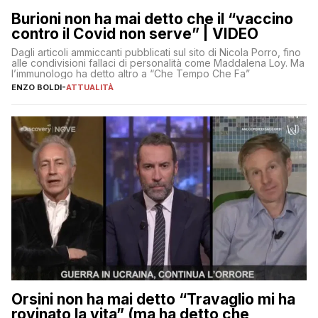
Burioni non ha mai detto che il “vaccino
contro il Covid non serve” | VIDEO
Dagli articoli ammiccanti pubblicati sul sito di Nicola Porro, fino
alle condivisioni fallaci di personalità come Maddalena Loy. Ma
l’immunologo ha detto altro a “Che Tempo Che Fa”
ENZO BOLDI
-
ATTUALITÀ
Orsini non ha mai detto “Travaglio mi ha
rovinato la vita” (ma ha detto che