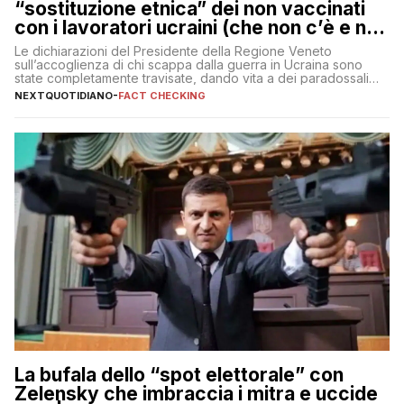
“sostituzione etnica” dei non vaccinati
con i lavoratori ucraini (che non c’è e non
ci sarà)
Le dichiarazioni del Presidente della Regione Veneto
sull’accoglienza di chi scappa dalla guerra in Ucraina sono
state completamente travisate, dando vita a dei paradossali
falsi che girano sui social
NEXTQUOTIDIANO
-
FACT CHECKING
La bufala dello “spot elettorale” con
Zelensky che imbraccia i mitra e uccide