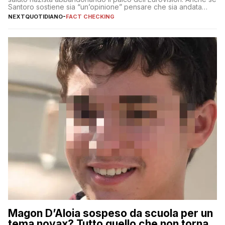
Santoro sostiene sia “un’opinione” pensare che sia andata
così
NEXTQUOTIDIANO
-
FACT CHECKING
Magon D’Aloia sospeso da scuola per un
tema novax? Tutto quello che non torna