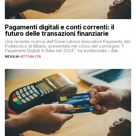
Pagamenti digitali e conti correnti: il
futuro delle transazioni finanziarie
Una recente ricerca dell’Osservatorio Innovative Payments del
Politecnico di Milano, presentata nel corso del convegno “I
Pagamenti Digitali in Italia nel 2024”, ha evidenziato i dati
definitivi del primo semestre 2024 relativamente alle
NEXILIA
-
ATTUALITÀ
transazioni dei pagamenti digitali con carta nel nostro Paese:
223 miliardi di euro. Si ritiene che il totale relativo ai 12 mesi […]