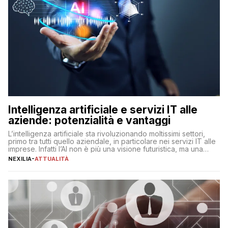
Intelligenza artificiale e servizi IT alle
aziende: potenzialità e vantaggi
L’intelligenza artificiale sta rivoluzionando moltissimi settori,
primo tra tutti quello aziendale, in particolare nei servizi IT alle
imprese. Infatti l’AI non è più una visione futuristica, ma una
realtà operativa che sta portando a un cambio significativo in
NEXILIA
-
ATTUALITÀ
ogni ambito. L’inserimento delle tecnologie di intelligenza
artificiale porta non solo all’ottimizzazione di diverse
operazioni, bensì comporta […]