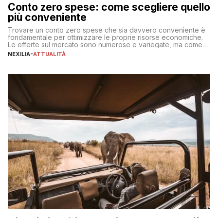
Conto zero spese: come scegliere quello
più conveniente
Trovare un conto zero spese che sia davvero conveniente è
fondamentale per ottimizzare le proprie risorse economiche.
Le offerte sul mercato sono numerose e variegate, ma come
individuare quella più adatta alle proprie esigenze senza
NEXILIA
-
ATTUALITÀ
incorrere in costi nascosti? Optare per un conto zero spese
significa eliminare le spese di gestione che spesso incidono
sul […]