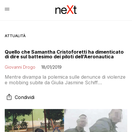
ATTUALITÀ
Quello che Samantha Cristoforetti ha dimenticato
di dire sul battesimo dei piloti dell’Aeronautica
Giovanni Drogo
18/01/2019
Mentre divampa la polemica sulle denunce di violenze
e mobbing subite da Giulia Jasmine Schiff
AstroSamantha ci propone su Twitter un commosso
ricordo del suo primo volo e del suo “battesimo” fatto
Condividi
nella stessa piscinetta “del pinguino” dove è stata
battezzata la Schiff. Ma se per la Cristoforetti è stato
bellissimo per Giulia oltre quel tuffo c’è stato molto
altro