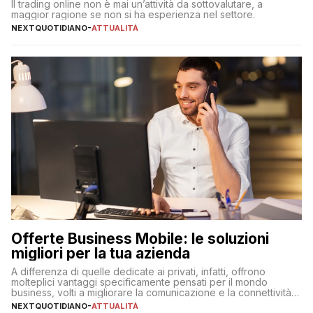
Il trading online non è mai un’attività da sottovalutare, a
maggior ragione se non si ha esperienza nel settore.
NEXTQUOTIDIANO
-
ATTUALITÀ
Offerte Business Mobile: le soluzioni
migliori per la tua azienda
A differenza di quelle dedicate ai privati, infatti, offrono
molteplici vantaggi specificamente pensati per il mondo
business, volti a migliorare la comunicazione e la connettività
degli utenti
NEXTQUOTIDIANO
-
ATTUALITÀ