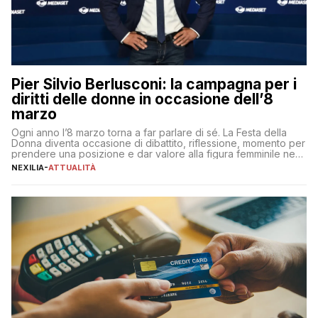
Pier Silvio Berlusconi: la campagna per i
diritti delle donne in occasione dell’8
marzo
Ogni anno l’8 marzo torna a far parlare di sé. La Festa della
Donna diventa occasione di dibattito, riflessione, momento per
prendere una posizione e dar valore alla figura femminile nella
sua complessità e crucialità. A lanciare un messaggio “forte e
NEXILIA
-
ATTUALITÀ
chiaro” quest’anno è stato anche Pier Silvio Berlusconi,
amministratore delegato di Mediaset, che ha […]