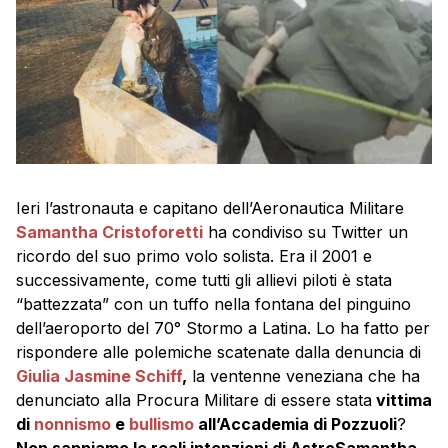
Ieri l’astronauta e capitano dell’Aeronautica Militare
Samantha Cristoforetti
ha condiviso su Twitter un
ricordo del suo primo volo solista. Era il 2001 e
successivamente, come tutti gli allievi piloti è stata
“battezzata” con un tuffo nella fontana del pinguino
dell’aeroporto del 70° Stormo a Latina. Lo ha fatto per
rispondere alle polemiche scatenate dalla denuncia di
Giulia Jasmine Schiff
,
la ventenne veneziana che ha
denunciato alla Procura Militare di essere stata
vittima
di
nonnismo
e
bullismo
all’Accademia di Pozzuoli
?
Non sappiamo le reali intenzioni di AstroSamantha