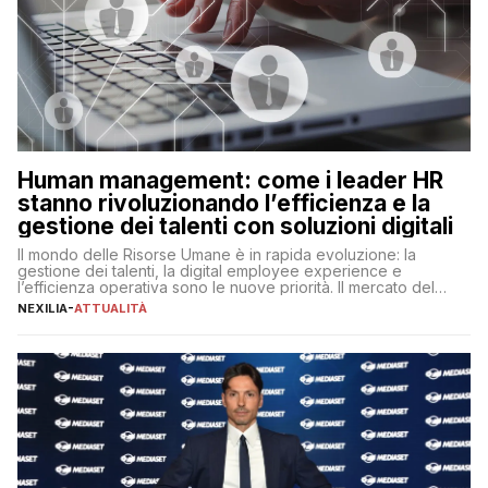
Human management: come i leader HR
stanno rivoluzionando l’efficienza e la
gestione dei talenti con soluzioni digitali
Il mondo delle Risorse Umane è in rapida evoluzione: la
gestione dei talenti, la digital employee experience e
l’efficienza operativa sono le nuove priorità. Il mercato del
lavoro, d’altra parte, è sempre più competitivo con una lotta
NEXILIA
-
ATTUALITÀ
per aggiudicarsi i talenti più validi che si intensifica e le
aspettative dei dipendenti in continua evoluzione. I […]