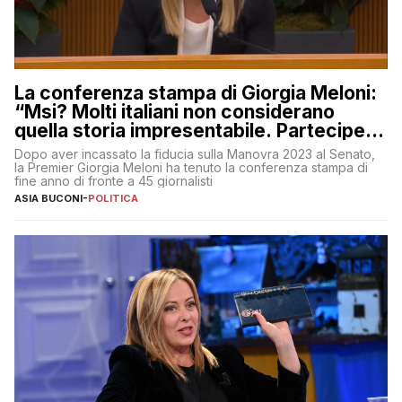
La conferenza stampa di Giorgia Meloni:
“Msi? Molti italiani non considerano
quella storia impresentabile. Parteciperò
al 25 aprile”
Dopo aver incassato la fiducia sulla Manovra 2023 al Senato,
la Premier Giorgia Meloni ha tenuto la conferenza stampa di
fine anno di fronte a 45 giornalisti
ASIA BUCONI
-
POLITICA