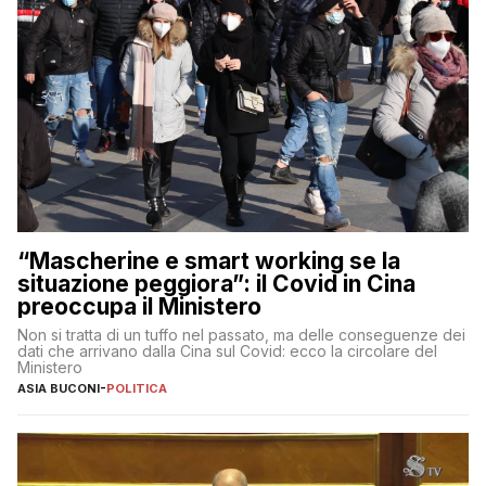
“Mascherine e smart working se la
situazione peggiora”: il Covid in Cina
preoccupa il Ministero
Non si tratta di un tuffo nel passato, ma delle conseguenze dei
dati che arrivano dalla Cina sul Covid: ecco la circolare del
Ministero
ASIA BUCONI
-
POLITICA