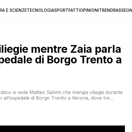
RA E SCIENZE
TECNOLOGIA
SPORT
FATTI
OPINIONI
TREND
RASSEGN
liegie mentre Zaia parla
spedale di Borgo Trento a
ratico si vede Matteo Salvini che mangia ciliegie durante
so all’ospedale di Borgo Trento a Verona, dove tre
r