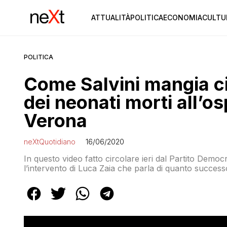
ATTUALITÀ
POLITICA
ECONOMIA
CULTU
POLITICA
Come Salvini mangia ci
dei neonati morti all’o
Verona
neXtQuotidiano
16/06/2020
In questo video fatto circolare ieri dal Partito Democ
l’intervento di Luca Zaia che parla di quanto succes
neonati sarebbero stati uccisi dal batterio Citrobacte