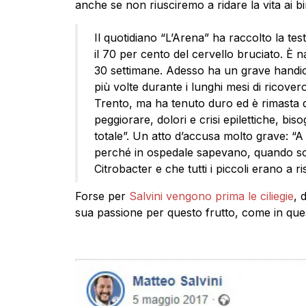
anche se non riusciremo a ridare la vita ai b
Il quotidiano “L’Arena” ha raccolto la te
il 70 per cento del cervello bruciato. È 
30 settimane. Adesso ha un grave handica
più volte durante i lunghi mesi di ricove
Trento, ma ha tenuto duro ed è rimasta qu
peggiorare, dolori e crisi epilettiche, bis
totale”. Un atto d’accusa molto grave: “A mia
perché in ospedale sapevano, quando son
Citrobacter e che tutti i piccoli erano a 
Forse per
Salvini vengono prima le ciliegie
, 
sua passione per questo frutto, come in que