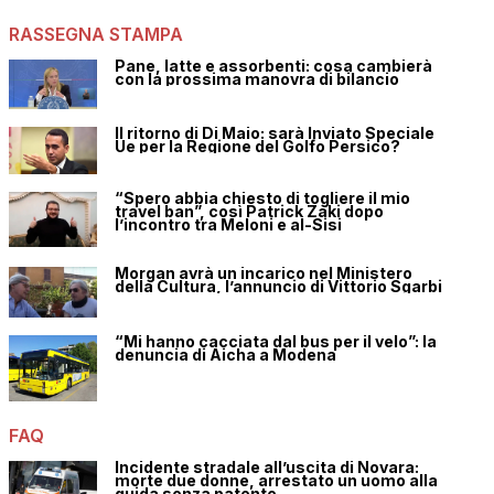
RASSEGNA STAMPA
Pane, latte e assorbenti: cosa cambierà
con la prossima manovra di bilancio
Il ritorno di Di Maio: sarà Inviato Speciale
Ue per la Regione del Golfo Persico?
“Spero abbia chiesto di togliere il mio
travel ban”, così Patrick Zaki dopo
l’incontro tra Meloni e al-Sisi
Morgan avrà un incarico nel Ministero
della Cultura, l’annuncio di Vittorio Sgarbi
“Mi hanno cacciata dal bus per il velo”: la
denuncia di Aicha a Modena
FAQ
Incidente stradale all’uscita di Novara:
morte due donne, arrestato un uomo alla
guida senza patente