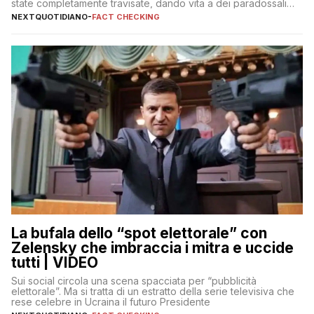
state completamente travisate, dando vita a dei paradossali
falsi che girano sui social
NEXTQUOTIDIANO
-
FACT CHECKING
La bufala dello “spot elettorale” con
Zelensky che imbraccia i mitra e uccide
tutti | VIDEO
Sui social circola una scena spacciata per “pubblicità
elettorale”. Ma si tratta di un estratto della serie televisiva che
rese celebre in Ucraina il futuro Presidente