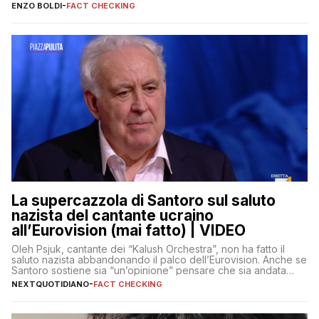
erano volati stracci
ENZO BOLDI
-
FACT CHECKING
La supercazzola di Santoro sul saluto
nazista del cantante ucraino
all’Eurovision (mai fatto) | VIDEO
Oleh Psjuk, cantante dei “Kalush Orchestra”, non ha fatto il
saluto nazista abbandonando il palco dell’Eurovision. Anche se
Santoro sostiene sia “un’opinione” pensare che sia andata
così
NEXTQUOTIDIANO
-
FACT CHECKING