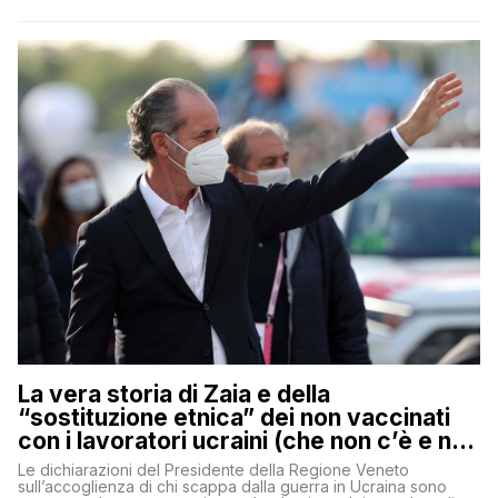
La vera storia di Zaia e della
“sostituzione etnica” dei non vaccinati
con i lavoratori ucraini (che non c’è e non
ci sarà)
Le dichiarazioni del Presidente della Regione Veneto
sull’accoglienza di chi scappa dalla guerra in Ucraina sono