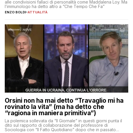
alle condivisioni fallaci di personalità come Maddalena Loy. Ma
l’immunologo ha detto altro a “Che Tempo Che Fa”
ENZO BOLDI
-
ATTUALITÀ
Orsini non ha mai detto “Travaglio mi ha
rovinato la vita” (ma ha detto che
“ragiona in maniera primitiva”)
La polemica sollevata da “Il Giornale” in questi giorni punta il
dito sul rapporto di collaborazione del professore di
Sociologia con “Il Fatto Quotidiano” dopo che in passato