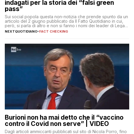
indagati per la storia dei “falsi green
pass”
Sui social popola questa non-notizia che prende spunto da un
articolo del 2 giugno pubblicato da Il Fatto Quotidiano in cui,
però, si parla di altro e non si fanno i nomi dei leader di Lega e
Fratelli d’Italia
NEXTQUOTIDIANO
-
FACT CHECKING
Burioni non ha mai detto che il “vaccino
contro il Covid non serve” | VIDEO
Dagli articoli ammiccanti pubblicati sul sito di Nicola Porro, fino