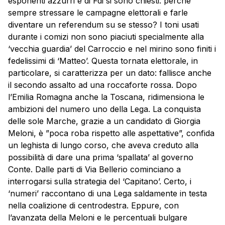
esponenti azzurri e di Fdi si sono chiesti: perchè
sempre stressare le campagne elettorali e farle
diventare un referendum su se stesso? I toni usati
durante i comizi non sono piaciuti specialmente alla
‘vecchia guardia’ del Carroccio e nel mirino sono finiti i
fedelissimi di ‘Matteo’. Questa tornata elettorale, in
particolare, si caratterizza per un dato: fallisce anche
il secondo assalto ad una roccaforte rossa. Dopo
l’Emilia Romagna anche la Toscana, ridimensiona le
ambizioni del numero uno della Lega. La conquista
delle sole Marche, grazie a un candidato di Giorgia
Meloni, è ”poca roba rispetto alle aspettative”, confida
un leghista di lungo corso, che aveva creduto alla
possibilità di dare una prima ‘spallata’ al governo
Conte. Dalle parti di Via Bellerio cominciano a
interrogarsi sulla strategia del ‘Capitano’. Certo, i
‘numeri’ raccontano di una Lega saldamente in testa
nella coalizione di centrodestra. Eppure, con
l’avanzata della Meloni e le percentuali bulgare