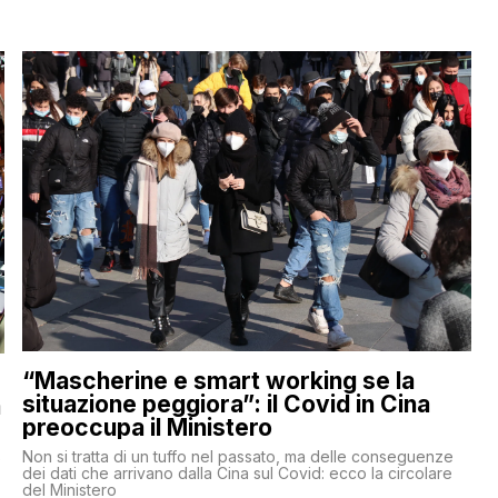
“Mascherine e smart working se la
situazione peggiora”: il Covid in Cina
a
preoccupa il Ministero
Non si tratta di un tuffo nel passato, ma delle conseguenze
e
dei dati che arrivano dalla Cina sul Covid: ecco la circolare
del Ministero