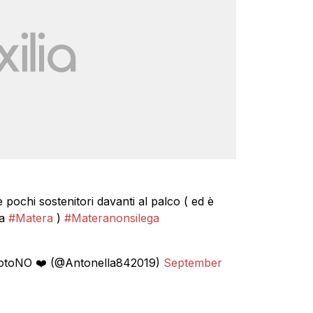
 pochi sostenitori davanti al palco ( ed è
 a
#Matera
)
#Materanonsilega
votoNO ❤️ (@Antonella842019)
September