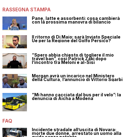
RASSEGNA STAMPA
Pane, latte e assorbenti: cosa cambierà
con la prossima manovra di bilancio
Il ritorno di Di Maio: sarà Inviato Speciale
Ue per la Regione del Golfo Persico?
“Spero abbia chiesto di togliere il mio
travel ban”, così Patrick Zaki dopo
l’incontro tra Meloni e al-Sisi
Morgan avrà un incarico nel Ministero
della Cultura, l’annuncio di Vittorio Sgarbi
“Mi hanno cacciata dal bus per il velo”: la
denuncia di Aicha a Modena
FAQ
Incidente stradale all’uscita di Novara:
morte due donne, arrestato un uomo alla
guida senza patente