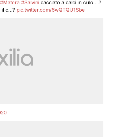
#Matera
#Salvini
cacciato a calci in culo….?
 il c…?
pic.twitter.com/6wQTQU1Sbe
020